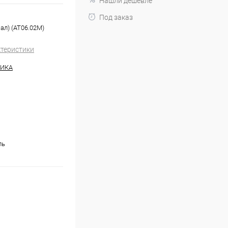
Нашли дешевле
Под заказ
ал) (AT06.02M)
ктеристики
НИКА
ль