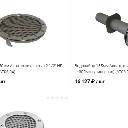
В корзину
В корз
ое
В избранное
ию
В наличии
К сравнению
0мм Акватехника сетка 2 1/2" НР
Водозабор 155мм Акватехник
(AT06.04)
L=300мм (универсал) (AT06.
16 127 ₽
 шт
/ шт
В корзину
В корз
ое
В избранное