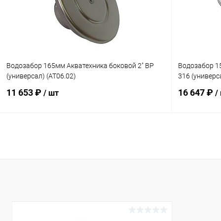
К сравнению
В наличии
К сравнен
Водозабор 165мм Акватехника боковой 2" ВР
Водозабор 15
(универсал) (AT06.02)
316 (универс
11 653 ₽
16 647 ₽
/ шт
/
В корзину
В избранное
В избранн
К сравнению
В наличии
К сравнен