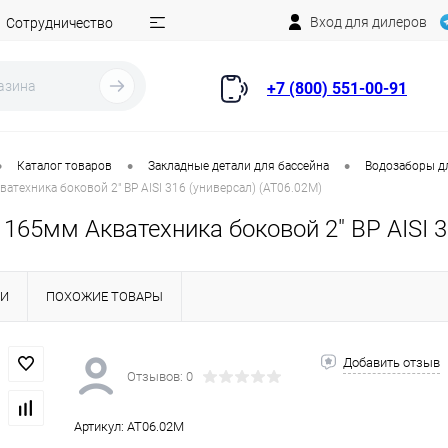
Вход для дилеров
Сотрудничество
+7 (800) 551-00-91
•
•
•
Каталог товаров
Закладные детали для бассейна
Водозаборы д
атехника боковой 2" ВР AISI 316 (универсал) (AT06.02M)
165мм Акватехника боковой 2" ВР AISI 3
КИ
ПОХОЖИЕ ТОВАРЫ
Добавить отзыв
Отзывов: 0
Артикул:
AT06.02M