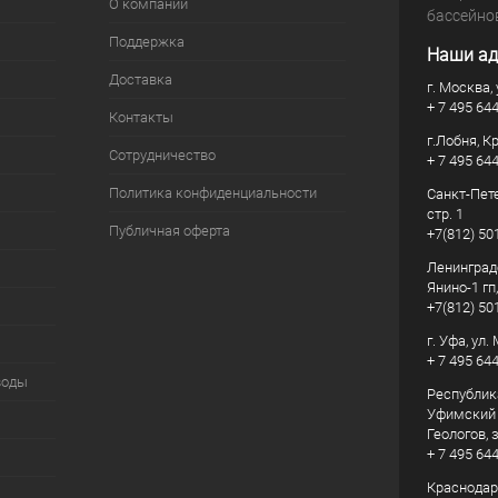
О компании
бассейно
Поддержка
Наши ад
Доставка
г. Москва, 
+ 7 495 64
Контакты
г.Лобня, К
Сотрудничество
+ 7 495 64
Политика конфиденциальности
Санкт-Пете
стр. 1
Публичная оферта
+7(812) 50
Ленинград
Янино-1 гп
+7(812) 50
г. Уфа, ул
+ 7 495 64
воды
Республик
Уфимский р
Геологов, з
+ 7 495 64
Краснодарс