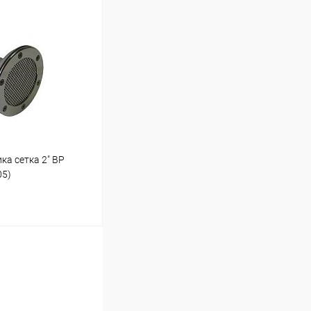
ину
Под заказ
а сетка 2" ВР
05)
ину