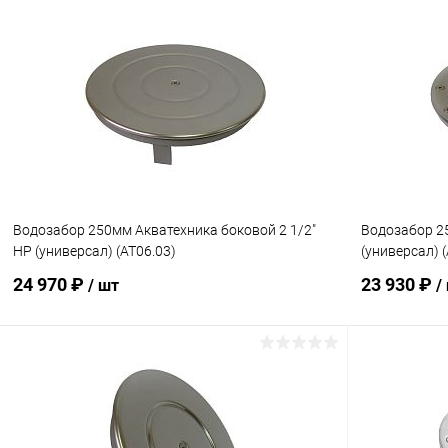
В корзину
В избранное
В избранн
К сравнению
В наличии
К сравнен
Водозабор 250мм Акватехника боковой 2 1/2"
Водозабор 25
НР (универсал) (AT06.03)
(универсал) 
24 970 ₽
23 930 ₽
/ шт
/
В корзину
В избранное
В избранн