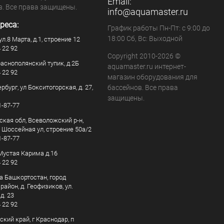
Email:
в. Все права защищены.
info@aquamaster.ru
реса:
График работы Пн-Пт: с 9:00 до
18:00 Сб, Вс: Выходной
ул.8 Марта, д.1, строение 12
4 22 92
Copyright 2010-2026 ©
раснополянский тупик, д.2Б
aquamaster.ru интернет-
4 22 92
магазин оборудования для
рбург, ул Бокситогорская, д. 27,
бассейнов. Все права
защищены.
1-87-77
ская обл, Всеволожский р-н,
, Шоссейная ул, строение 50а/2
1-87-77
. Мустая Карима д.16
4 22 92
а Башкортостан, город
айон, д. Геофизиков, ул.
д. 23
4 22 92
кий край, г Краснодар, п