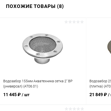
ПОХОЖИЕ ТОВАРЫ (8)
Водозабор 155мм Акватехника сетка 2" ВР
Водозабор 25
(универсал) (AT06.01)
(плитка) (AT0
11 445 ₽
21 849 ₽
/ шт
/