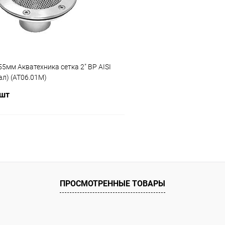
ию
В наличии
К сравнению
5мм Акватехника сетка 2" ВР AISI
ал) (AT06.01M)
 шт
В корзину
ое
ию
Под заказ
ПРОСМОТРЕННЫЕ ТОВАРЫ