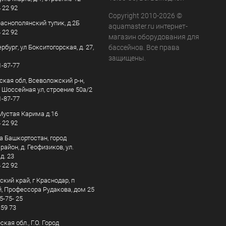
4 22 92
Copyright 2010-2026 ©
раснополянский тупик, д.2Б
aquamaster.ru интернет-
4 22 92
магазин оборудования для
рбург, ул Бокситогорская, д. 27,
бассейнов. Все права
защищены.
1-87-77
ская обл, Всеволожский р-н,
, Шоссейная ул, строение 50а/2
1-87-77
. Мустая Карима д.16
4 22 92
а Башкортостан, город
айон, д. Геофизиков, ул.
д. 23
4 22 92
кий край, г Краснодар, п
, Профессора Рудакова, дом 25
5-75- 25
 59 73
кая обл., Г.О. Город