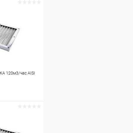
КА 120м3/час AISI
ину