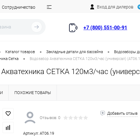
Вход для дилеров
Сотрудничество
+7 (800) 551-00-91
•
•
•
Каталог товаров
Закладные детали для бассейна
Водозаборы д
•
ника Сетка
Водозабор Акватехника СЕТКА 120м3/час (универсал) (AT06.1
 Акватехника СЕТКА 120м3/час (универса
КИ
ПОХОЖИЕ ТОВАРЫ
Добавить отзыв
Отзывов: 0
Артикул:
AT06.19