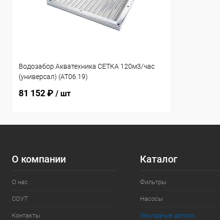
Водозабор Акватехника СЕТКА 120м3/час
(универсал) (AT06.19)
81 152 ₽
/ шт
О компании
Каталог
О нас
Фильтры
СОУТ
Насосы
Контакты
Закладные детали