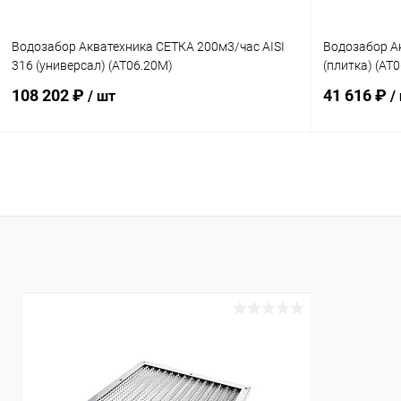
Водозабор Акватехника СЕТКА 200м3/час AISI
Водозабор А
316 (универсал) (AT06.20M)
(плитка) (AT0
108 202 ₽
41 616 ₽
/ шт
/
В корзину
В избранное
В избранн
К сравнению
Под заказ
К сравнен