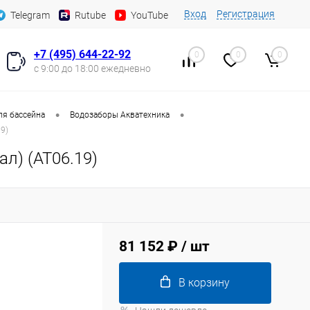
Вход
Регистрация
Telegram
Rutube
YouTube
+7 (495) 644-22-92
0
0
0
с 9:00 до 18:00 ежедневно
•
•
ля бассейна
Водозаборы Акватехника
9)
л) (AT06.19)
81 152 ₽
/ шт
В корзину