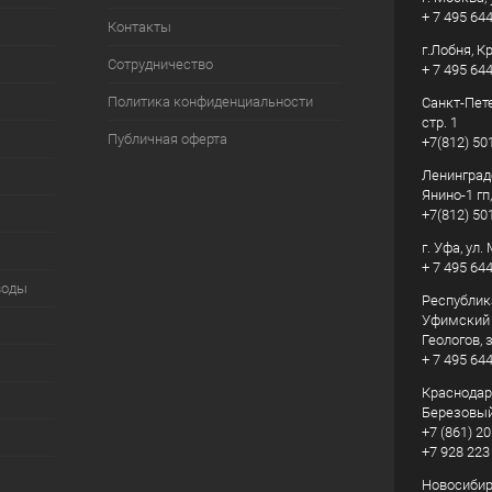
+ 7 495 64
Контакты
г.Лобня, К
Сотрудничество
+ 7 495 64
Политика конфиденциальности
Санкт-Пете
стр. 1
Публичная оферта
+7(812) 50
Ленинград
Янино-1 гп
+7(812) 50
г. Уфа, ул
+ 7 495 64
воды
Республик
Уфимский р
Геологов, з
+ 7 495 64
Краснодарс
Березовый
+7 (861) 20
+7 928 223
Новосибирс