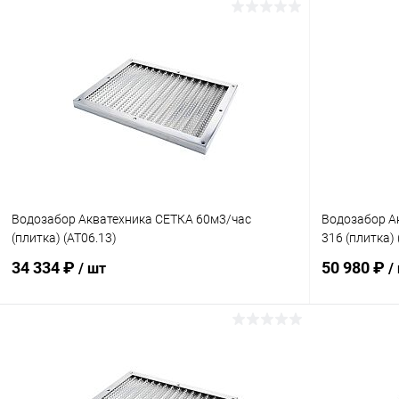
Водозабор Акватехника СЕТКА 60м3/час
Водозабор Ак
(плитка) (AT06.13)
316 (плитка)
34 334 ₽
50 980 ₽
/ шт
/
В корзину
В избранное
В избранн