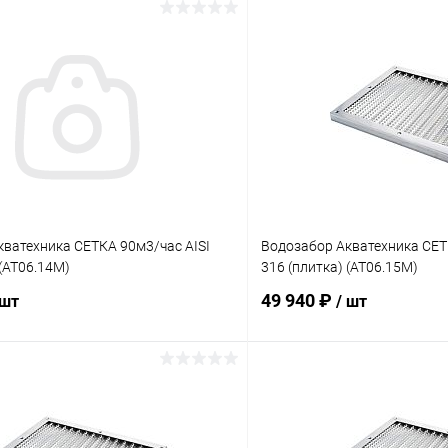
ватехника СЕТКА 90м3/час AISI
Водозабор Акватехника СЕТ
 (AT06.14M)
316 (плитка) (AT06.15M)
49 940 ₽
 шт
/ шт
В корзину
В корз
ое
В избранное