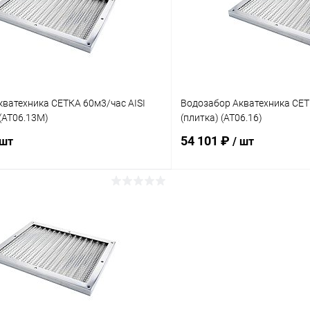
ию
Под заказ
К сравнению
ватехника СЕТКА 60м3/час AISI
Водозабор Акватехника СЕ
 (AT06.13M)
(плитка) (AT06.16)
54 101 ₽
 шт
/ шт
В корзину
В корз
ое
В избранное
ию
Под заказ
К сравнению