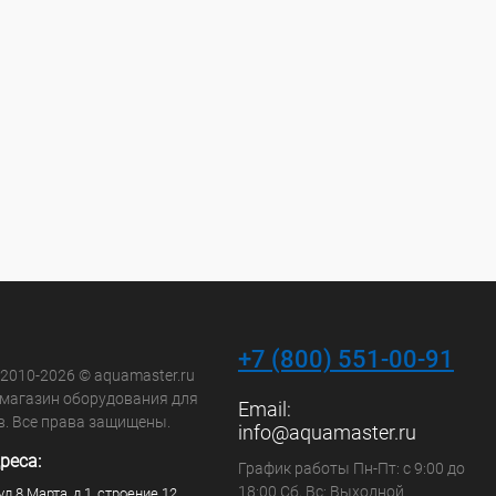
+7 (800) 551-00-91
 2010-2026 © aquamaster.ru
-магазин оборудования для
Email:
в. Все права защищены.
info@aquamaster.ru
реса:
График работы Пн-Пт: с 9:00 до
18:00 Сб, Вс: Выходной
ул.8 Марта, д.1, строение 12