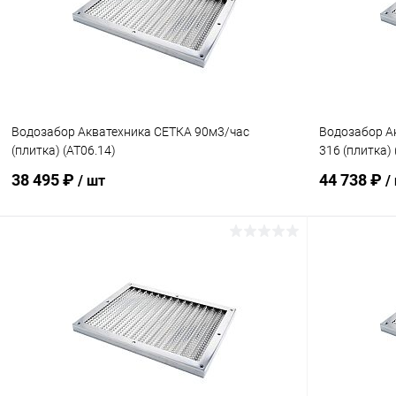
К сравнению
Под заказ
К сравнен
Водозабор Акватехника СЕТКА 90м3/час
Водозабор Ак
(плитка) (AT06.14)
316 (плитка)
38 495 ₽
44 738 ₽
/ шт
/
В корзину
В избранное
В избранн
К сравнению
Под заказ
К сравнен