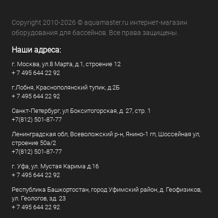
Copyright 2010-2026 © aquamaster.ru интернет-магазин
оборудования для бассейнов. Все права защищены.
Наши адреса:
г. Москва, ул.8 Марта, д.1, строение 12
+ 7 495 644 22 92
г.Лобня, Краснополянский тупик, д.2Б
+ 7 495 644 22 92
Санкт-Петербург, ул Бокситогорская, д. 27, стр. 1
+7(812) 501-87-77
Ленинградская обл, Всеволожский р-н, Янино-1 гп, Шоссейная ул,
строение 50а/2
+7(812) 501-87-77
г. Уфа, ул. Мустая Карима д.16
+ 7 495 644 22 92
Республика Башкортостан, город Уфимский район, д. Геофизиков,
ул. Геологов, зд. 23
+ 7 495 644 22 92