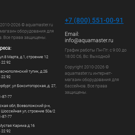
+7 (800) 551-00-91
 2010-2026 © aquamaster.ru
-магазин оборудования для
Email:
в. Все права защищены.
info@aquamaster.ru
реса:
График работы Пн-Пт: с 9:00 до
18:00 Сб, Вс: Выходной
ул.8 Марта, д.1, строение 12
4 22 92
Copyright 2010-2026 ©
раснополянский тупик, д.2Б
aquamaster.ru интернет-
4 22 92
магазин оборудования для
рбург, ул Бокситогорская, д. 27,
бассейнов. Все права
защищены.
1-87-77
ская обл, Всеволожский р-н,
, Шоссейная ул, строение 50а/2
1-87-77
. Мустая Карима д.16
4 22 92