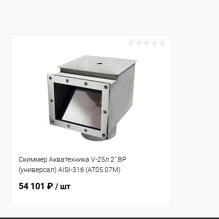
К сравнению
В наличии
К сравнен
Скиммер Акватехника V-25л 2" ВР
(универсал) AISI-316 (AT05.07M)
54 101 ₽
/ шт