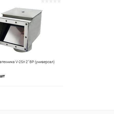
В корзину
В корз
ое
В избранное
ию
В наличии
К сравнению
техника V-25л 2" ВР (универсал)
 шт
В корзину
ое