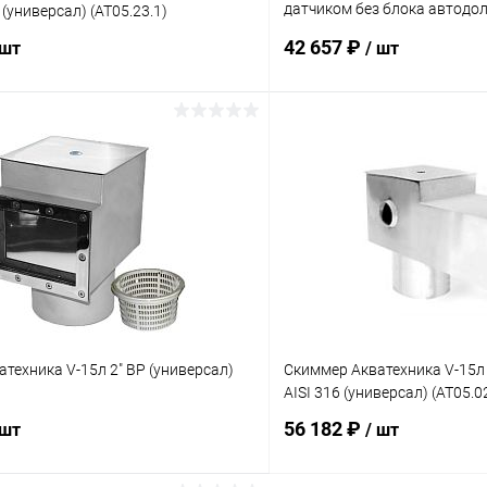
датчиком без блока автодол
 (универсал) (AT05.23.1)
(AT05.30)
42 657 ₽
 шт
/ шт
В корзину
В корз
ое
В избранное
ию
Под заказ
К сравнению
техника V-15л 2" ВР (универсал)
Скиммер Акватехника V-15л
AISI 316 (универсал) (AT05.
56 182 ₽
 шт
/ шт