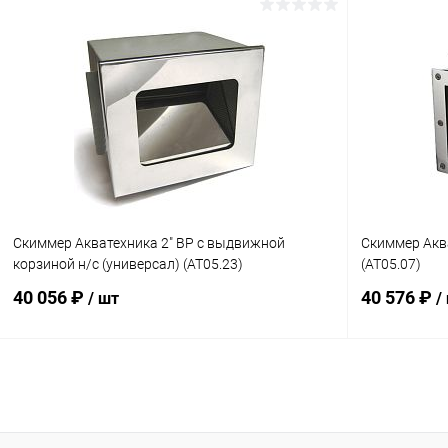
В корзину
В избранное
В избранн
К сравнению
Под заказ
К сравнен
Скиммер Акватехника 2" ВР с выдвижной
Скиммер Аква
корзиной н/с (универсал) (AT05.23)
(AT05.07)
40 056 ₽
40 576 ₽
/ шт
/
В корзину
В избранное
В избранн