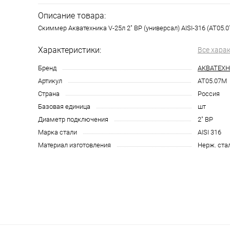
Описание товара:
Скиммер Акватехника V-25л 2" ВР (универсал) AISI-316 (AT05.
Характеристики:
Все хара
Бренд
АКВАТЕХ
Артикул
AT05.07M
Страна
Россия
Базовая единица
шт
Диаметр подключения
2" ВР
Марка стали
AISI 316
Материал изготовления
Нерж. ста