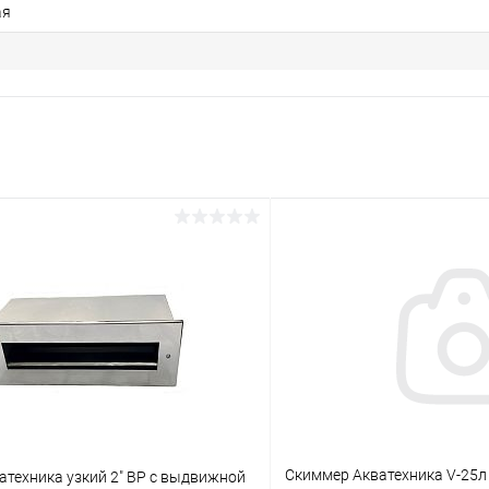
ая
Скиммер Акватехника V-25л
атехника узкий 2" ВР с выдвижной