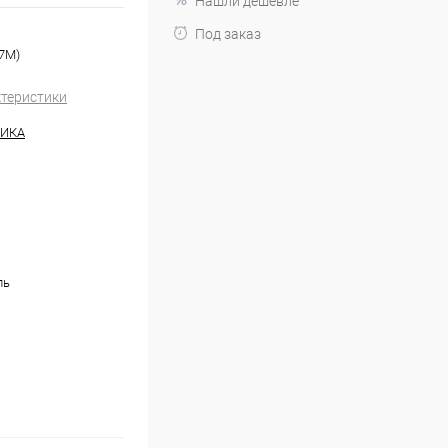
Нашли дешевле
Под заказ
07M)
ктеристики
НИКА
ль