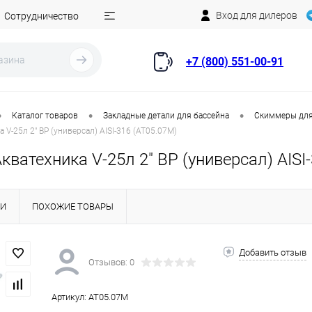
Вход для дилеров
Сотрудничество
+7 (800) 551-00-91
•
•
•
Каталог товаров
Закладные детали для бассейна
Скиммеры для
V-25л 2" ВР (универсал) AISI-316 (AT05.07M)
ватехника V-25л 2" ВР (универсал) AISI
КИ
ПОХОЖИЕ ТОВАРЫ
Добавить отзыв
Отзывов: 0
Артикул:
AT05.07M