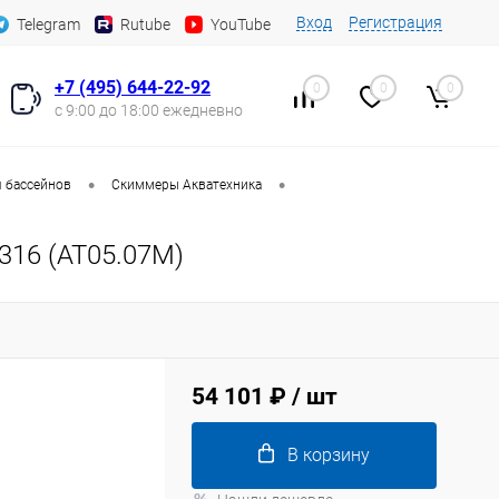
Вход
Регистрация
Telegram
Rutube
YouTube
+7 (495) 644-22-92
0
0
0
с 9:00 до 18:00 ежедневно
•
•
 бассейнов
Скиммеры Акватехника
-316 (AT05.07M)
54 101 ₽
/ шт
В корзину