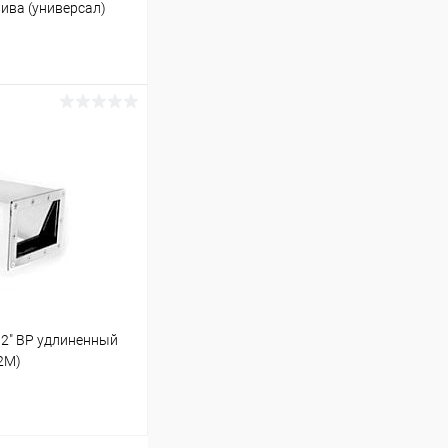
ива (универсал)
ину
Под заказ
 2" ВР удлиненный
02M)