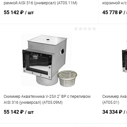
рамкой AISI 316 (универсал) (AT05.11M)
корзиной н/с
55 142 ₽
45 778 ₽
/ шт
/
В корзину
В избранное
В избранн
К сравнению
Под заказ
К сравнен
Скиммер Акватехника V-25л 2" ВР с переливом
Скиммер Аква
AISI 316 (универсал) (AT05.09M)
(AT05.01)
55 142 ₽
34 334 ₽
/ шт
/