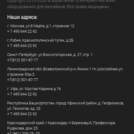
Copyright 2010-2026 © aquamaster.ru интернет-магазин
оборудования для бассейнов. Все права защищены.
Наши адреса:
г. Москва, ул.8 Марта, д.1, строение 12
+ 7 495 644 22 92
г.Лобня, Краснополянский тупик, д.2Б
+ 7 495 644 22 92
Санкт-Петербург, ул Бокситогорская, д. 27, стр. 1
+7(812) 501-87-77
Ленинградская обл, Всеволожский р-н, Янино-1 гп, Шоссейная ул,
строение 50а/2
+7(812) 501-87-77
г. Уфа, ул. Мустая Карима д.16
+ 7 495 644 22 92
Республика Башкортостан, город Уфимский район, д. Геофизиков,
ул. Геологов, зд. 23
+ 7 495 644 22 92
Краснодарский край, г Краснодар, п Березовый, Профессора
Рудакова, дом 25
+7 (861) 205-75- 25