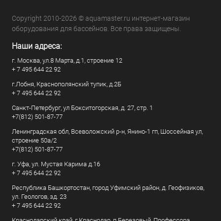
Copyright 2010-2026 © aquamaster.ru интернет-магазин
оборудования для бассейнов. Все права защищены.
Наши адреса:
г. Москва, ул.8 Марта, д.1, строение 12
+ 7 495 644 22 92
г.Лобня, Краснополянский тупик, д.2Б
+ 7 495 644 22 92
Санкт-Петербург, ул Бокситогорская, д. 27, стр. 1
+7(812) 501-87-77
Ленинградская обл, Всеволожский р-н, Янино-1 гп, Шоссейная ул,
строение 50а/2
+7(812) 501-87-77
г. Уфа, ул. Мустая Карима д.16
+ 7 495 644 22 92
Республика Башкортостан, город Уфимский район, д. Геофизиков,
ул. Геологов, зд. 23
+ 7 495 644 22 92
Краснодарский край, г Краснодар, п Березовый, Профессора