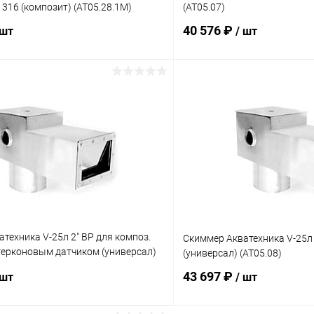
I 316 (композит) (AT05.28.1M)
(AT05.07)
40 576 ₽
 шт
/ шт
В корзину
В корз
ое
В избранное
ию
Под заказ
К сравнению
техника V-25л 2" ВР для композ.
Скиммер Акватехника V-25л
герконовым датчиком (универсал)
(универсал) (AT05.08)
43 697 ₽
 шт
/ шт