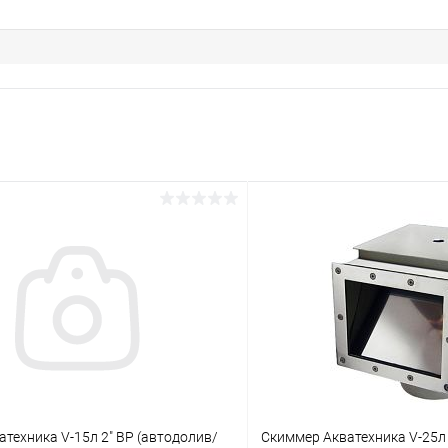
техника V-15л 2" ВР (автодолив/
Скиммер Акватехника V-25л 