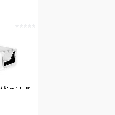
ину
В наличии
 2" ВР удлиненный