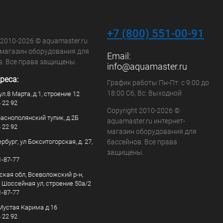
+7 (800) 551-00-91
 2010-2026 © aquamaster.ru
-магазин оборудования для
Email:
в. Все права защищены.
info@aquamaster.ru
реса:
График работы Пн-Пт: с 9:00 до
18:00 Сб, Вс: Выходной
ул.8 Марта, д.1, строение 12
4 22 92
Copyright 2010-2026 ©
раснополянский тупик, д.2Б
aquamaster.ru интернет-
4 22 92
магазин оборудования для
рбург, ул Бокситогорская, д. 27,
бассейнов. Все права
защищены.
1-87-77
ская обл, Всеволожский р-н,
, Шоссейная ул, строение 50а/2
1-87-77
. Мустая Карима д.16
4 22 92