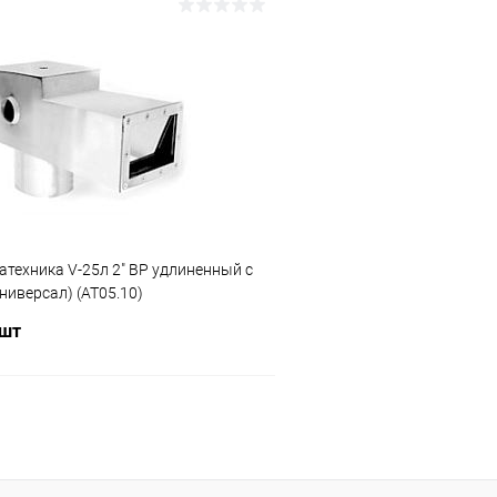
В корзину
В корз
ое
В избранное
ию
Под заказ
К сравнению
техника V-25л 2" ВР удлиненный с
ниверсал) (AT05.10)
 шт
В корзину
ое