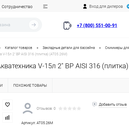
Вход для дилеров
Сотрудничество
+7 (800) 551-00-91
•
•
•
Каталог товаров
Закладные детали для бассейна
Скиммеры для
V-15л 2" ВР AISI 316 (плитка) (AT05.26M)
ватехника V-15л 2" ВР AISI 316 (плитка)
КИ
ПОХОЖИЕ ТОВАРЫ
Добавить отзыв
Отзывов: 0
Артикул:
AT05.26M