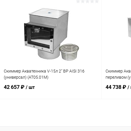
В корзину
В избранное
В избранн
К сравнению
Под заказ
К сравнен
Скиммер Акватехника V-15л 2" ВР AISI 316
Скиммер Аква
(универсал) (AT05.01M)
переливом (у
42 657 ₽
44 738 ₽
/ шт
/
В корзину
В избранное
В избранн