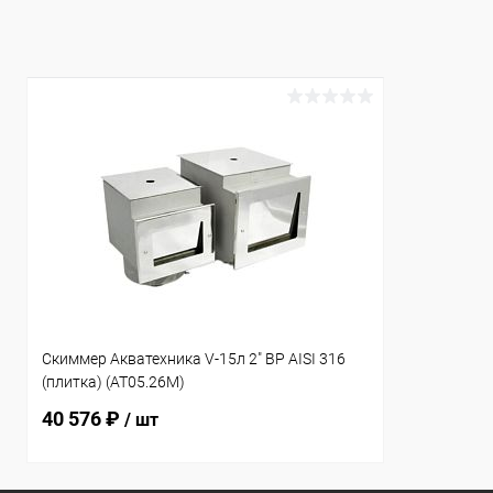
К сравнению
Под заказ
К сравнен
Скиммер Акватехника V-15л 2" ВР AISI 316
(плитка) (AT05.26M)
40 576 ₽
/ шт