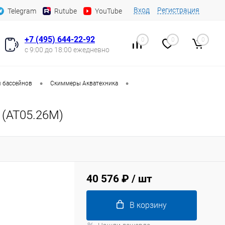
Вход
Регистрация
Telegram
Rutube
YouTube
+7 (495) 644-22-92
0
0
0
с 9:00 до 18:00 ежедневно
•
•
 бассейнов
Скиммеры Акватехника
 (AT05.26M)
40 576 ₽
/ шт
В корзину