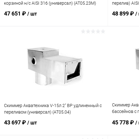
корзиной н/с AISI 316 (универсал) (AT05.23M)
перелив) AIS
47 651 ₽
48 899 ₽
/ шт
/
В корзину
В избранное
В избранн
К сравнению
В наличии
К сравнен
Скиммер Аква
Скиммер Акватехника V-15л 2" ВР удлиненный с
бассейнов с 
переливом (универсал) (AT05.04)
(AT05.29.1)
43 697 ₽
45 778 ₽
/ шт
/