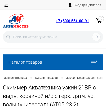
Вход для дилеров
Telegram
Rutube
0
+7 (800) 551-00-91
YouTube
Вход
Регистрация
Каталог товаров
•
•
Главная страница
Каталог товаров
Закладные детали для бассе
Скиммер Акватехника узкий 2" ВР с
выдв. корзиной н/с с герк. датч. ур.
воды (универсал) (AT05.23.2)