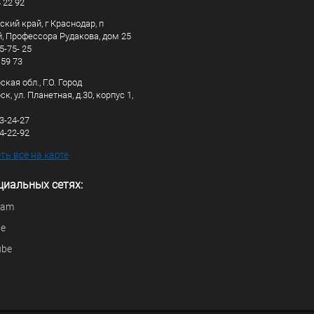
4 22 92
кий край, г Краснодар, п
, Профессора Рудакова, дом 25
5-75- 25
 59 73
кая обл., Г.О. Город
к, ул. Планетная, д.30, корпус 1,
83-24-27
44-22-92
ь все на карте
циальных сетях:
ram
be
ube