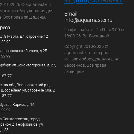
+7 (800) 551-00-91
 2010-2026 © aquamaster.ru
-магазин оборудования для
Email:
в. Все права защищены.
info@aquamaster.ru
реса:
График работы Пн-Пт: с 9:00 до
18:00 Сб, Вс: Выходной
ул.8 Марта, д.1, строение 12
4 22 92
Copyright 2010-2026 ©
раснополянский тупик, д.2Б
aquamaster.ru интернет-
4 22 92
магазин оборудования для
рбург, ул Бокситогорская, д. 27,
бассейнов. Все права
защищены.
1-87-77
ская обл, Всеволожский р-н,
, Шоссейная ул, строение 50а/2
1-87-77
. Мустая Карима д.16
4 22 92
а Башкортостан, город
айон, д. Геофизиков, ул.
д. 23