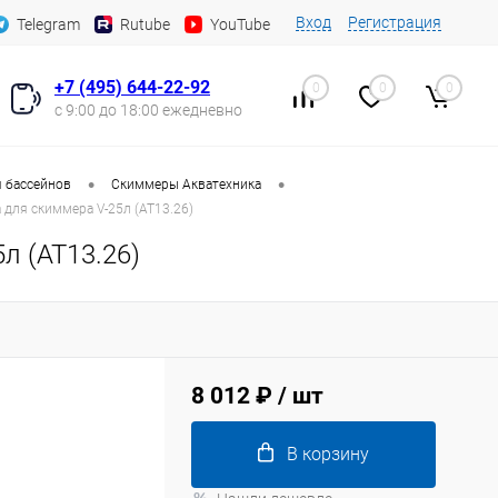
Вход
Регистрация
Telegram
Rutube
YouTube
+7 (495) 644-22-92
0
0
0
с 9:00 до 18:00 ежедневно
•
•
 бассейнов
Скиммеры Акватехника
 для скиммера V-25л (AT13.26)
л (AT13.26)
8 012 ₽
/ шт
В корзину