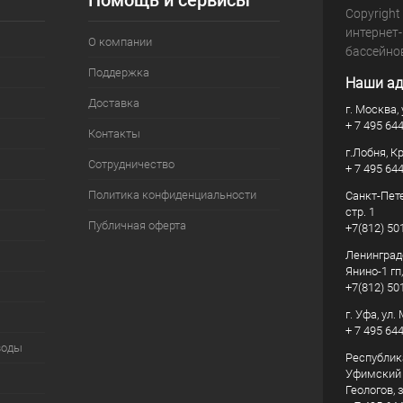
Помощь и сервисы
Copyright
интернет
О компании
бассейно
Поддержка
Наши ад
Доставка
г. Москва, 
+ 7 495 64
Контакты
г.Лобня, К
Сотрудничество
+ 7 495 64
Политика конфиденциальности
Санкт-Пете
стр. 1
Публичная оферта
+7(812) 50
Ленинград
Янино-1 гп
+7(812) 50
г. Уфа, ул
+ 7 495 64
воды
Республик
Уфимский р
Геологов, з