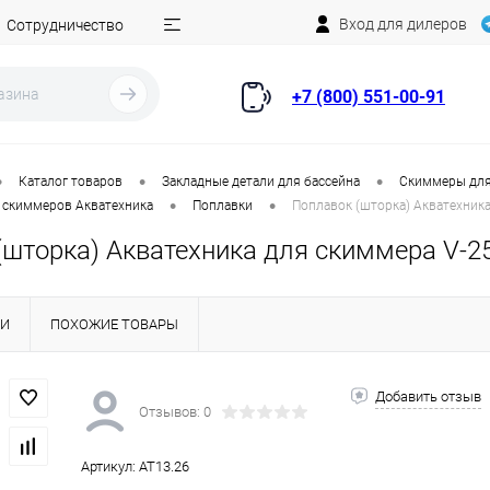
Вход для дилеров
Сотрудничество
+7 (800) 551-00-91
•
•
•
Каталог товаров
Закладные детали для бассейна
Скиммеры для
•
•
скиммеров Акватехника
Поплавки
Поплавок (шторка) Акватехника
шторка) Акватехника для скиммера V-25
КИ
ПОХОЖИЕ ТОВАРЫ
Добавить отзыв
Отзывов: 0
Артикул:
AT13.26