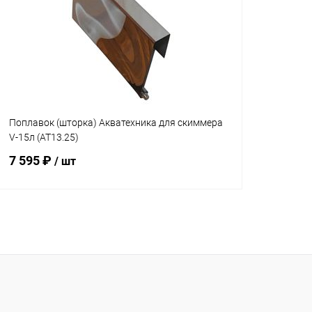
Поплавок (шторка) Акватехника для скиммера
V-15л (AT13.25)
7 595 ₽
/ шт
В корзину
В избранное
К сравнению
Под заказ