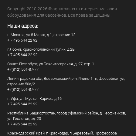
Copyright 2010-2026 © aquamaster.ru интернет-магазин
оборудования для бассейнов. Все права защищены.
Наши адреса:
г. Москва, ул.8 Марта, д.1, строение 12
+ 7 495 644 22 92
г.Лобня, Краснополянский тупик, д.2Б
+ 7 495 644 22 92
Санкт-Петербург, ул Бокситогорская, д. 27, стр. 1
+7(812) 501-87-77
Ленинградская обл, Всеволожский р-н, Янино-1 гп, Шоссейная ул,
строение 50а/2
+7(812) 501-87-77
г. Уфа, ул. Мустая Карима д.16
+ 7 495 644 22 92
Республика Башкортостан, город Уфимский район, д. Геофизиков,
ул. Геологов, зд. 23
+ 7 495 644 22 92
Краснодарский край, г Краснодар, п Березовый, Профессора