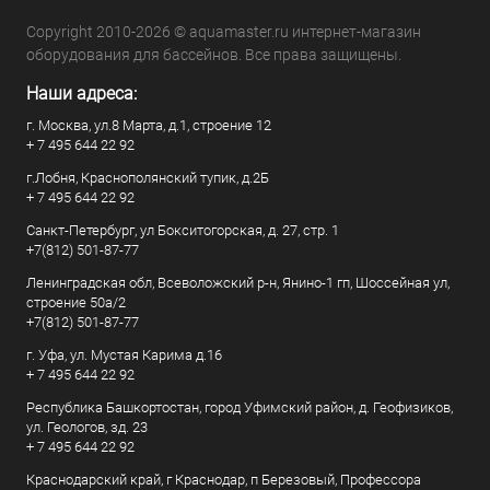
Copyright 2010-2026 © aquamaster.ru интернет-магазин
оборудования для бассейнов. Все права защищены.
Наши адреса:
г. Москва, ул.8 Марта, д.1, строение 12
+ 7 495 644 22 92
г.Лобня, Краснополянский тупик, д.2Б
+ 7 495 644 22 92
Санкт-Петербург, ул Бокситогорская, д. 27, стр. 1
+7(812) 501-87-77
Ленинградская обл, Всеволожский р-н, Янино-1 гп, Шоссейная ул,
строение 50а/2
+7(812) 501-87-77
г. Уфа, ул. Мустая Карима д.16
+ 7 495 644 22 92
Республика Башкортостан, город Уфимский район, д. Геофизиков,
ул. Геологов, зд. 23
+ 7 495 644 22 92
Краснодарский край, г Краснодар, п Березовый, Профессора