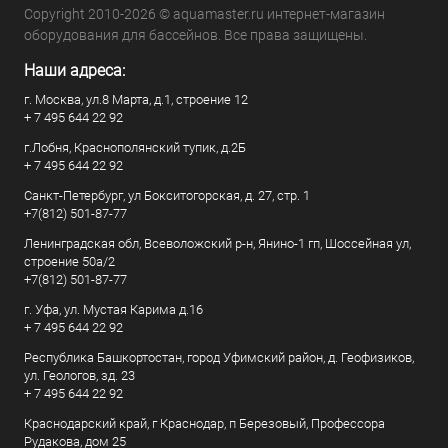
Copyright 2010-2026 © aquamaster.ru интернет-магазин
оборудования для бассейнов. Все права защищены.
Наши адреса:
г. Москва, ул.8 Марта, д.1, строение 12
+ 7 495 644 22 92
г.Лобня, Краснополянский тупик, д.2Б
+ 7 495 644 22 92
Санкт-Петербург, ул Бокситогорская, д. 27, стр. 1
+7(812) 501-87-77
Ленинградская обл, Всеволожский р-н, Янино-1 гп, Шоссейная ул,
строение 50а/2
+7(812) 501-87-77
г. Уфа, ул. Мустая Карима д.16
+ 7 495 644 22 92
Республика Башкортостан, город Уфимский район, д. Геофизиков,
ул. Геологов, зд. 23
+ 7 495 644 22 92
Краснодарский край, г Краснодар, п Березовый, Профессора
Рудакова, дом 25