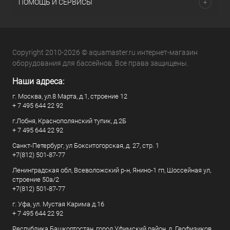
ПОМОЩЬ И СЕРВИСЫ
Copyright 2010-2026 © aquamaster.ru интернет-магазин
оборудования для бассейнов. Все права защищены.
Наши адреса:
г. Москва, ул.8 Марта, д.1, строение 12
+ 7 495 644 22 92
г.Лобня, Краснополянский тупик, д.2Б
+ 7 495 644 22 92
Санкт-Петербург, ул Бокситогорская, д. 27, стр. 1
+7(812) 501-87-77
Ленинградская обл, Всеволожский р-н, Янино-1 гп, Шоссейная ул,
строение 50а/2
+7(812) 501-87-77
г. Уфа, ул. Мустая Карима д.16
+ 7 495 644 22 92
Республика Башкортостан, город Уфимский район, д. Геофизиков,