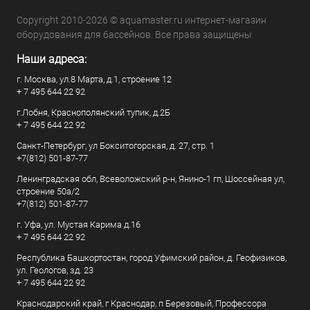
Copyright 2010-2026 © aquamaster.ru интернет-магазин
оборудования для бассейнов. Все права защищены.
Наши адреса:
г. Москва, ул.8 Марта, д.1, строение 12
+ 7 495 644 22 92
г.Лобня, Краснополянский тупик, д.2Б
+ 7 495 644 22 92
Санкт-Петербург, ул Бокситогорская, д. 27, стр. 1
+7(812) 501-87-77
Ленинградская обл, Всеволожский р-н, Янино-1 гп, Шоссейная ул,
строение 50а/2
+7(812) 501-87-77
г. Уфа, ул. Мустая Карима д.16
+ 7 495 644 22 92
Республика Башкортостан, город Уфимский район, д. Геофизиков,
ул. Геологов, зд. 23
+ 7 495 644 22 92
Краснодарский край, г Краснодар, п Березовый, Профессора