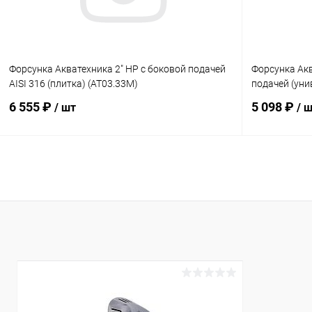
Форсунка Акватехника 2" НР с боковой подачей
Форсунка Акв
AISI 316 (плитка) (AT03.33M)
подачей (уни
6 555 ₽
5 098 ₽
/ шт
/ 
В корзину
В избранное
В избранн
К сравнению
Под заказ
К сравнен