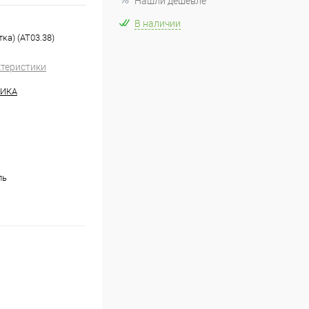
Нашли дешевле
В наличии
ка) (AT03.38)
ктеристики
НИКА
ль