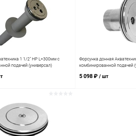
ое
В избранное
ию
В наличии
К сравнению
атехника 1 1/2" НР L=300мм с
Форсунка донная Акватехник
нной подачей (универсал)
комбинированной подачей (
(AT03.06)
5 098 ₽
шт
/ шт
В корзину
В корз
ое
В избранное
ию
Под заказ
К сравнению