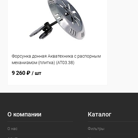
Форсунка донная Акватехника с распорным
механизмом (плитка) (AT03.38)
9 260 ₽
/ шт
О компании
Каталог
О нас
Фильтры