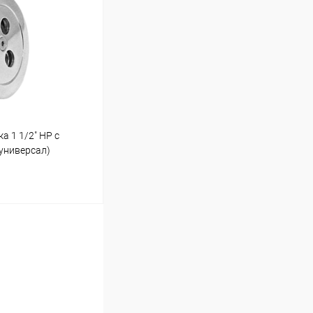
В наличии
а 1 1/2" НР с
универсал)
ину
В наличии