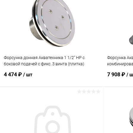
В избранное
В избранн
К сравнению
В наличии
К сравнен
Форсунка донная Акватехника 1 1/2" НР с
Форсунка Акв
боковой подачей с фикс. 3 винта (плитка)
комбинирова
(AT03.08.1)
(AT03.16)
4 474 ₽
7 908 ₽
/ шт
/ 
В корзину
В избранное
В избранн
К сравнению
В наличии
К сравнен