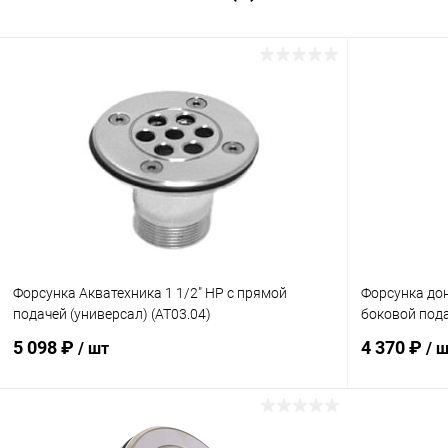
Форсунка Акватехника 1 1/2" НР с прямой
Форсунка дон
подачей (универсал) (AT03.04)
боковой пода
5 098 ₽
4 370 ₽
/ шт
/ 
В корзину