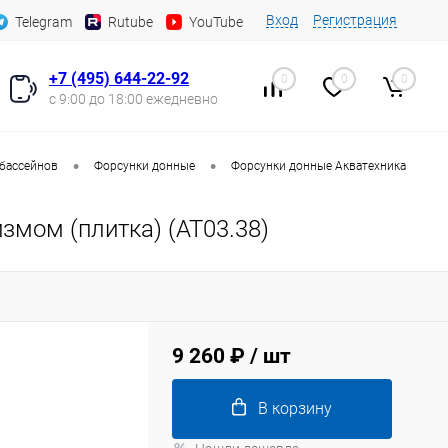
Вход
Регистрация
Telegram
Rutube
YouTube
+7 (495) 644-22-92
0
0
0
с 9:00 до 18:00 ежедневно
•
•
 бассейнов
Форсунки донные
Форсунки донные Акватехника
змом (плитка) (AT03.38)
9 260 ₽
/ шт
В корзину