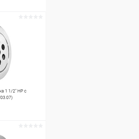
а 1 1/2" НР с
03.07)
ину