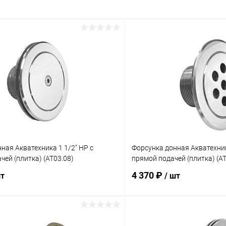
ная Акватехника 1 1/2" НР с
Форсунка донная Акватехник
чей (плитка) (AT03.08)
прямой подачей (плитка) (AT
4 370 ₽
шт
/ шт
В корзину
В корз