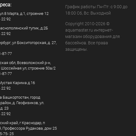
реса:
График работы Пн-Пт: с 9:00 до
18:00 Сб, Вс: Выходной
ул.8 Марта, д.1, строение 12
4 22 92
Copyright 2010-2026 ©
раснополянский тупик, д.2Б
aquamaster.ru интернет-
4 22 92
магазин оборудования для
рбург, ул Бокситогорская, д. 27,
бассейнов. Все права
защищены.
1-87-77
ская обл, Всеволожский р-н,
, Шоссейная ул, строение 50а/2
1-87-77
. Мустая Карима д.16
4 22 92
а Башкортостан, город
айон, д. Геофизиков, ул.
д. 23
4 22 92
кий край, г Краснодар, п
, Профессора Рудакова, дом 25
5-75- 25