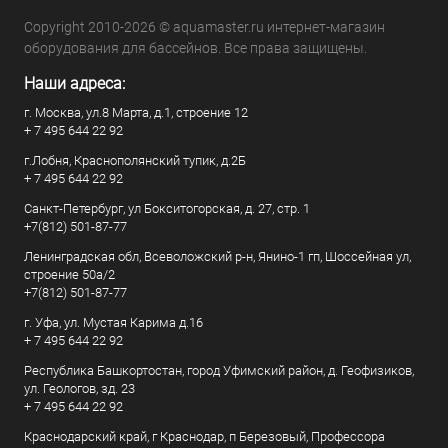
Copyright 2010-2026 © aquamaster.ru интернет-магазин
оборудования для бассейнов. Все права защищены.
Наши адреса:
г. Москва, ул.8 Марта, д.1, строение 12
+ 7 495 644 22 92
г.Лобня, Краснополянский тупик, д.2Б
+ 7 495 644 22 92
Санкт-Петербург, ул Бокситогорская, д. 27, стр. 1
+7(812) 501-87-77
Ленинградская обл, Всеволожский р-н, Янино-1 гп, Шоссейная ул,
строение 50а/2
+7(812) 501-87-77
г. Уфа, ул. Мустая Карима д.16
+ 7 495 644 22 92
Республика Башкортостан, город Уфимский район, д. Геофизиков,
ул. Геологов, зд. 23
+ 7 495 644 22 92
Краснодарский край, г Краснодар, п Березовый, Профессора