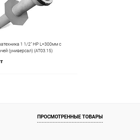
ию
В наличии
К сравнению
атехника 1 1/2" НР L=300мм с
чей (универсал) (AT03.15)
шт
В корзину
ое
ию
Под заказ
ПРОСМОТРЕННЫЕ ТОВАРЫ