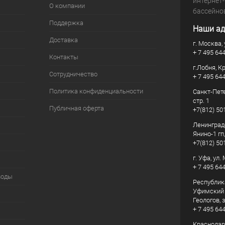
интернет
О компании
бассейно
Поддержка
Наши ад
Доставка
г. Москва, 
+ 7 495 64
Контакты
г.Лобня, К
Сотрудничество
+ 7 495 64
Политика конфиденциальности
Санкт-Пете
стр. 1
Публичная оферта
+7(812) 50
Ленинград
Янино-1 гп
+7(812) 50
г. Уфа, ул
+ 7 495 64
воды
Республик
Уфимский р
Геологов, з
+ 7 495 64
Краснодарс