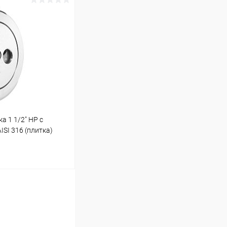
ину
Под заказ
а 1 1/2" НР с
SI 316 (плитка)
ину