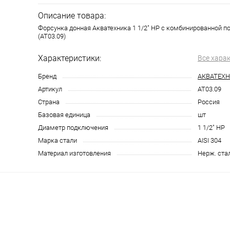
Описание товара:
Форсунка донная Акватехника 1 1/2" НР с комбинированной по
(AT03.09)
Характеристики:
Все хара
Бренд
АКВАТЕХ
Артикул
AT03.09
Страна
Россия
Базовая единица
шт
Диаметр подключения
1 1/2" НР
Марка стали
AISI 304
Материал изготовления
Нерж. ста