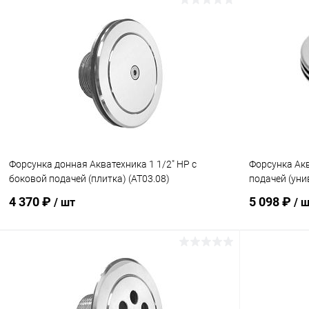
В корзину
В избранное
В избранн
К сравнению
Под заказ
К сравнен
Форсунка донная Акватехника 1 1/2" НР с
Форсунка Акв
боковой подачей (плитка) (AT03.08)
подачей (уни
4 370 ₽
5 098 ₽
/ шт
/ 
В корзину
В избранное
В избранн