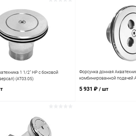
В корзину
В корз
ое
В избранное
ию
В наличии
К сравнению
Форсунка донная Акватехник
атехника 1 1/2" НР с боковой
комбинированной подачей AI
версал) (AT03.05)
(AT03.09M)
5 931 ₽
шт
/ шт
В корзину
В корз
ое
В избранное