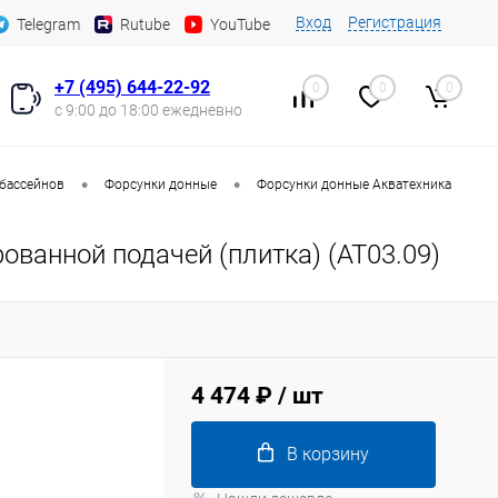
Вход
Регистрация
Telegram
Rutube
YouTube
+7 (495) 644-22-92
0
0
0
с 9:00 до 18:00 ежедневно
•
•
 бассейнов
Форсунки донные
Форсунки донные Акватехника
ованной подачей (плитка) (AT03.09)
4 474 ₽
/ шт
В корзину