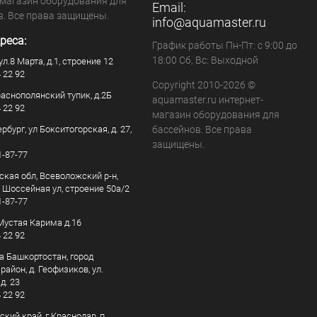
-магазин оборудования для
Email:
в. Все права защищены.
info@aquamaster.ru
реса:
График работы Пн-Пт: с 9:00 до
18:00 Сб, Вс: Выходной
ул.8 Марта, д.1, строение 12
4 22 92
Copyright 2010-2026 ©
раснополянский тупик, д.2Б
aquamaster.ru интернет-
4 22 92
магазин оборудования для
рбург, ул Бокситогорская, д. 27,
бассейнов. Все права
защищены.
1-87-77
ская обл, Всеволожский р-н,
, Шоссейная ул, строение 50а/2
1-87-77
. Мустая Карима д.16
4 22 92
а Башкортостан, город
айон, д. Геофизиков, ул.
д. 23
4 22 92
кий край, г Краснодар, п