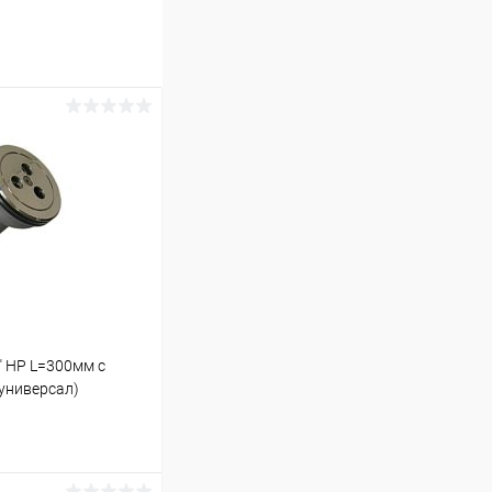
" НР L=300мм с
универсал)