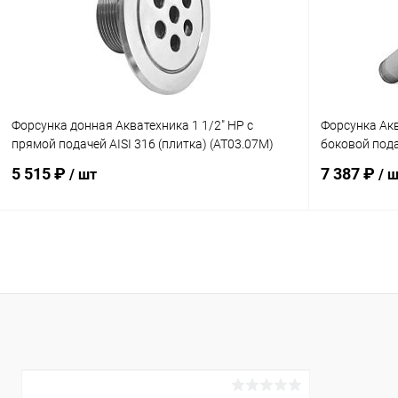
К сравнению
В наличии
К сравнен
Форсунка донная Акватехника 1 1/2" НР с
Форсунка Акв
прямой подачей AISI 316 (плитка) (AT03.07M)
боковой пода
5 515 ₽
7 387 ₽
/ шт
/ 
В корзину
В избранное
В избранн
К сравнению
Под заказ
К сравнен