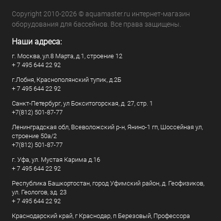
Copyright 2010-2026 © aquamaster.ru интернет-магазин
оборудования для бассейнов. Все права защищены.
Наши адреса:
г. Москва, ул.8 Марта, д.1, строение 12
+ 7 495 644 22 92
г.Лобня, Краснополянский тупик, д.2Б
+ 7 495 644 22 92
Санкт-Петербург, ул Бокситогорская, д. 27, стр. 1
+7(812) 501-87-77
Ленинградская обл, Всеволожский р-н, Янино-1 гп, Шоссейная ул,
строение 50а/2
+7(812) 501-87-77
г. Уфа, ул. Мустая Карима д.16
+ 7 495 644 22 92
Республика Башкортостан, город Уфимский район, д. Геофизиков,
ул. Геологов, зд. 23
+ 7 495 644 22 92
Краснодарский край, г Краснодар, п Березовый, Профессора