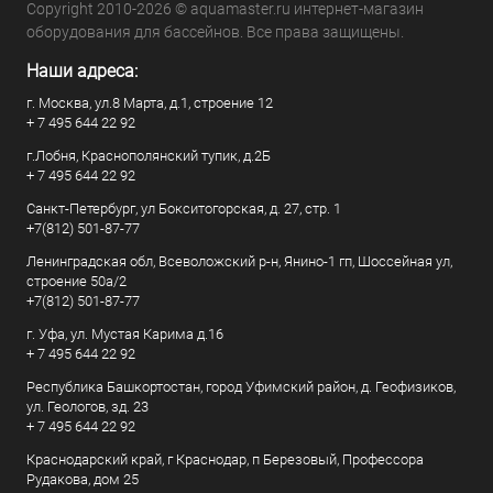
Copyright 2010-2026 © aquamaster.ru интернет-магазин
оборудования для бассейнов. Все права защищены.
Наши адреса:
г. Москва, ул.8 Марта, д.1, строение 12
+ 7 495 644 22 92
г.Лобня, Краснополянский тупик, д.2Б
+ 7 495 644 22 92
Санкт-Петербург, ул Бокситогорская, д. 27, стр. 1
+7(812) 501-87-77
Ленинградская обл, Всеволожский р-н, Янино-1 гп, Шоссейная ул,
строение 50а/2
+7(812) 501-87-77
г. Уфа, ул. Мустая Карима д.16
+ 7 495 644 22 92
Республика Башкортостан, город Уфимский район, д. Геофизиков,
ул. Геологов, зд. 23
+ 7 495 644 22 92
Краснодарский край, г Краснодар, п Березовый, Профессора
Рудакова, дом 25