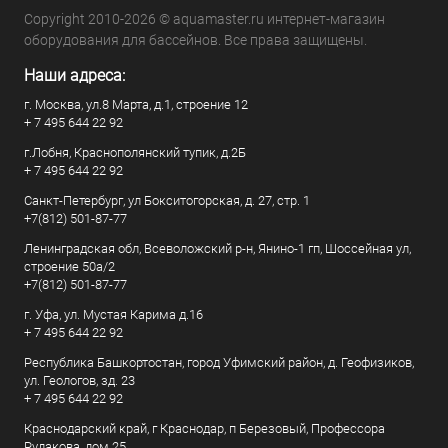
Copyright 2010-2026 © aquamaster.ru интернет-магазин
оборудования для бассейнов. Все права защищены.
Наши адреса:
г. Москва, ул.8 Марта, д.1, строение 12
+ 7 495 644 22 92
г.Лобня, Краснополянский тупик, д.2Б
+ 7 495 644 22 92
Санкт-Петербург, ул Бокситогорская, д. 27, стр. 1
+7(812) 501-87-77
Ленинградская обл, Всеволожский р-н, Янино-1 гп, Шоссейная ул,
строение 50а/2
+7(812) 501-87-77
г. Уфа, ул. Мустая Карима д.16
+ 7 495 644 22 92
Республика Башкортостан, город Уфимский район, д. Геофизиков,
ул. Геологов, зд. 23
+ 7 495 644 22 92
Краснодарский край, г Краснодар, п Березовый, Профессора
Рудакова, дом 25