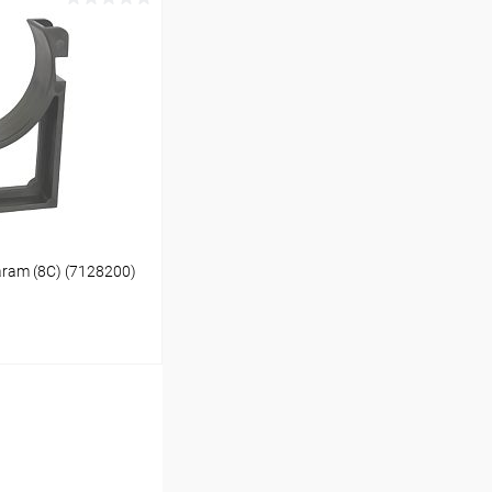
ину
В наличии
ram (8C) (7128200)
ину