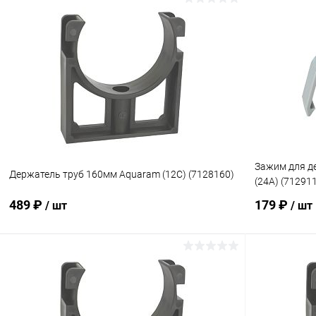
В корзину
В избранное
В избранн
К сравнению
Под заказ
К сравнен
Зажим для д
Держатель труб 160мм Aquaram (12С) (7128160)
(24A) (71291
489 ₽
179 ₽
/ шт
/ шт
В корзину
В избранное
В избранн