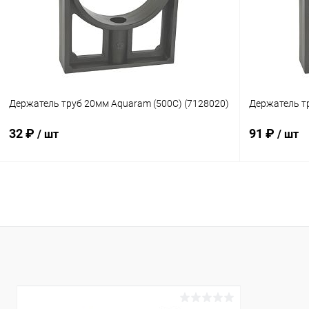
К сравнению
Под заказ
К сравнен
Держатель труб 20мм Aquaram (500C) (7128020)
Держатель тр
32 ₽
91 ₽
/ шт
/ шт
В корзину
В избранное
В избранн
К сравнению
В наличии
К сравнен