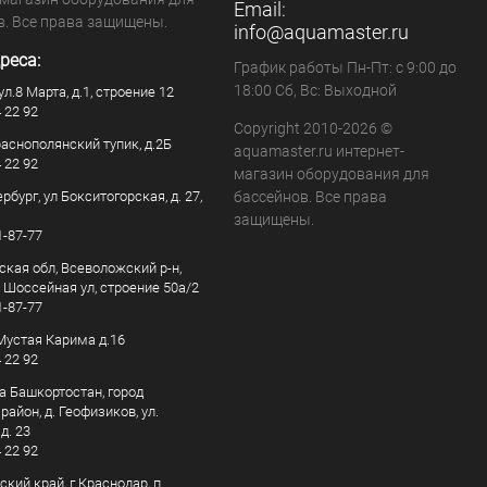
Email:
в. Все права защищены.
info@aquamaster.ru
реса:
График работы Пн-Пт: с 9:00 до
18:00 Сб, Вс: Выходной
ул.8 Марта, д.1, строение 12
4 22 92
Copyright 2010-2026 ©
раснополянский тупик, д.2Б
aquamaster.ru интернет-
4 22 92
магазин оборудования для
рбург, ул Бокситогорская, д. 27,
бассейнов. Все права
защищены.
1-87-77
ская обл, Всеволожский р-н,
, Шоссейная ул, строение 50а/2
1-87-77
. Мустая Карима д.16
4 22 92
а Башкортостан, город
айон, д. Геофизиков, ул.
д. 23
4 22 92
кий край, г Краснодар, п