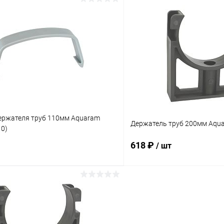
В корзину
В корз
ое
В избранное
ию
В наличии
К сравнению
ержателя труб 110мм Aquaram
Держатель труб 200мм Aqua
10)
618 ₽
/ шт
В корзину
В корз
ое
В избранное