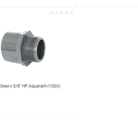
В корзину
В корз
ое
В избранное
ию
В наличии
К сравнению
0мм x 3/8" НР Aquaram (100А)
В корзину