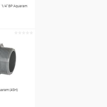
 1/4" ВР Aquaram
ину
В наличии
uaram (45H)