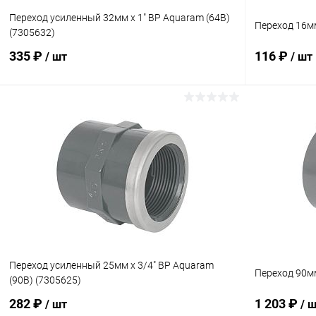
Переход усиленный 32мм x 1" ВР Aquaram (64В)
Переход 16мм
(7305632)
335 ₽
116 ₽
/ шт
/ шт
В корзину
В избранное
В избранн
К сравнению
Под заказ
К сравнен
Переход усиленный 25мм x 3/4" ВР Aquaram
Переход 90мм
(90В) (7305625)
282 ₽
1 203 ₽
/ шт
/ 