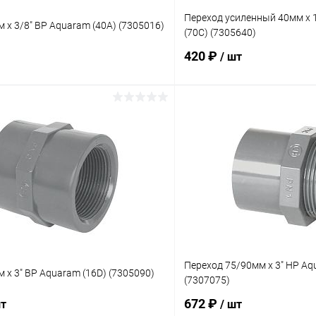
Переход усиленный 40мм x 1
 x 3/8" ВР Aquaram (40А) (7305016)
(70С) (7305640)
420 ₽
/ шт
В корзину
В корз
ое
В избранное
ию
В наличии
К сравнению
Переход 75/90мм x 3" НР Aq
 x 3" ВР Aquaram (16D) (7305090)
(7307075)
672 ₽
шт
/ шт