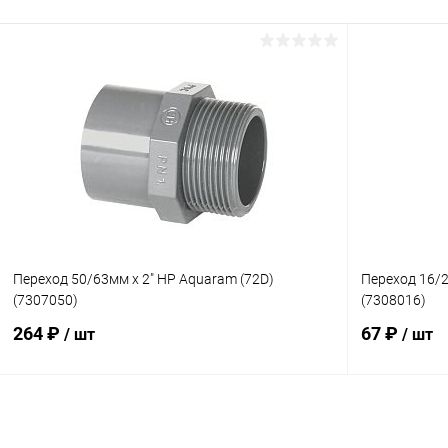
В корзину
В избранное
В избранн
К сравнению
Под заказ
К сравнен
Переход 50/63мм x 2" НР Aquaram (72D)
Переход 16/2
(7307050)
(7308016)
264 ₽
67 ₽
/ шт
/ шт
В корзину