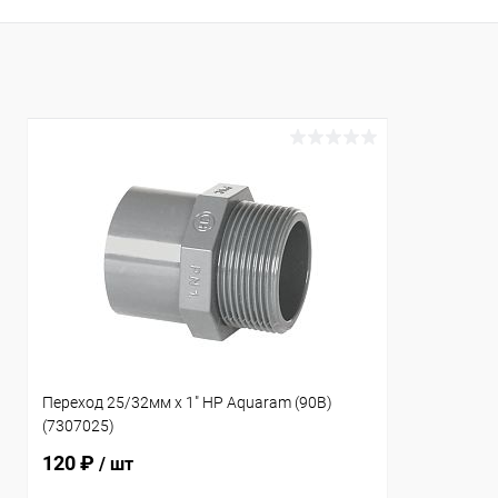
В избранное
В избранн
К сравнению
В наличии
К сравнен
Переход 25/32мм x 1" НР Aquaram (90В)
(7307025)
120 ₽
/ шт