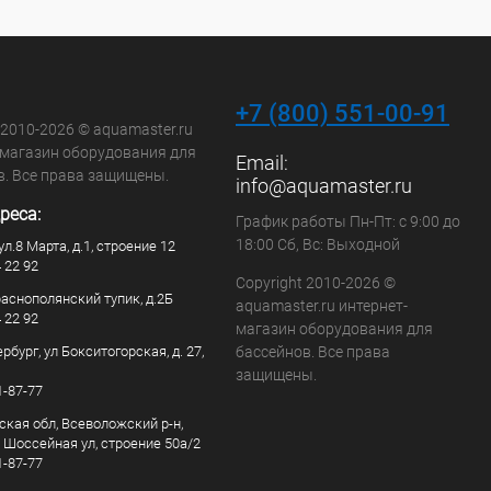
+7 (800) 551-00-91
 2010-2026 © aquamaster.ru
-магазин оборудования для
Email:
в. Все права защищены.
info@aquamaster.ru
реса:
График работы Пн-Пт: с 9:00 до
18:00 Сб, Вс: Выходной
ул.8 Марта, д.1, строение 12
4 22 92
Copyright 2010-2026 ©
раснополянский тупик, д.2Б
aquamaster.ru интернет-
4 22 92
магазин оборудования для
рбург, ул Бокситогорская, д. 27,
бассейнов. Все права
защищены.
1-87-77
ская обл, Всеволожский р-н,
, Шоссейная ул, строение 50а/2
1-87-77