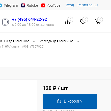
Вход
Регистрация
Telegram
Rutube
YouTube
+7 (495) 644-22-92
0
0
0
с 9:00 до 18:00 ежедневно
•
•
и ПВХ для бассейнов
Переходы для бассейнов
 1" НР Aquaram (90В) (7307025)
120 ₽
/ шт
В корзину