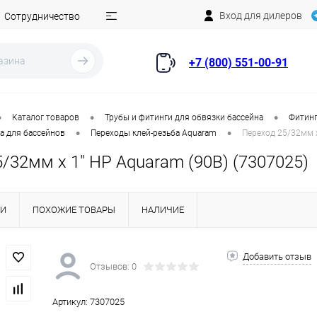
Вход для дилеров
Сотрудничество
+7 (800) 551-00-91
•
•
•
Каталог товаров
Трубы и фитинги для обвязки бассейна
Фитинг
•
•
а для бассейнов
Переходы клей-резьба Aquaram
Переход 25/32мм x
/32мм x 1" НР Aquaram (90В) (7307025)
КИ
ПОХОЖИЕ ТОВАРЫ
НАЛИЧИЕ
Добавить отзыв
Отзывов: 0
Артикул:
7307025