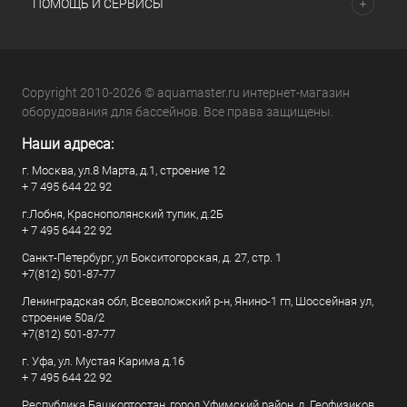
ПОМОЩЬ И СЕРВИСЫ
Copyright 2010-2026 © aquamaster.ru интернет-магазин
оборудования для бассейнов. Все права защищены.
Наши адреса:
г. Москва, ул.8 Марта, д.1, строение 12
+ 7 495 644 22 92
г.Лобня, Краснополянский тупик, д.2Б
+ 7 495 644 22 92
Санкт-Петербург, ул Бокситогорская, д. 27, стр. 1
+7(812) 501-87-77
Ленинградская обл, Всеволожский р-н, Янино-1 гп, Шоссейная ул,
строение 50а/2
+7(812) 501-87-77
г. Уфа, ул. Мустая Карима д.16
+ 7 495 644 22 92
Республика Башкортостан, город Уфимский район, д. Геофизиков,