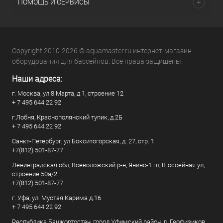
ПОМОЩЬ И СЕРВИСЫ
Copyright 2010-2026 © aquamaster.ru интернет-магазин
оборудования для бассейнов. Все права защищены.
Наши адреса:
г. Москва, ул.8 Марта, д.1, строение 12
+ 7 495 644 22 92
г.Лобня, Краснополянский тупик, д.2Б
+ 7 495 644 22 92
Санкт-Петербург, ул Бокситогорская, д. 27, стр. 1
+7(812) 501-87-77
Ленинградская обл, Всеволожский р-н, Янино-1 гп, Шоссейная ул,
строение 50а/2
+7(812) 501-87-77
г. Уфа, ул. Мустая Карима д.16
+ 7 495 644 22 92
Республика Башкортостан, город Уфимский район, д. Геофизиков,