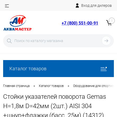
Вход для дилеров
Telegram
Rutube
0
+7 (800) 551-00-91
YouTube
Вход
Регистрация
Каталог товаров
•
•
Главная страница
Каталог товаров
Оборудование для спортивн
Стойки указателей поворота Gemas
H=1,8м D=42мм (2шт.) AISI 304
+шнур+флажки (басс. 25м) (14312)