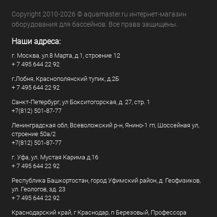
Copyright 2010-2026 © aquamaster.ru интернет-магазин
оборудования для бассейнов. Все права защищены.
Наши адреса:
г. Москва, ул.8 Марта, д.1, строение 12
+ 7 495 644 22 92
г.Лобня, Краснополянский тупик, д.2Б
+ 7 495 644 22 92
Санкт-Петербург, ул Бокситогорская, д. 27, стр. 1
+7(812) 501-87-77
Ленинградская обл, Всеволожский р-н, Янино-1 гп, Шоссейная ул,
строение 50а/2
+7(812) 501-87-77
г. Уфа, ул. Мустая Карима д.16
+ 7 495 644 22 92
Республика Башкортостан, город Уфимский район, д. Геофизиков,
ул. Геологов, зд. 23
+ 7 495 644 22 92
Краснодарский край, г Краснодар, п Березовый, Профессора