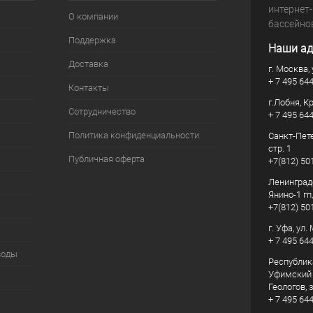
интернет
О компании
бассейно
Поддержка
Наши ад
Доставка
г. Москва, 
+ 7 495 64
Контакты
г.Лобня, К
Сотрудничество
+ 7 495 64
Политика конфиденциальности
Санкт-Пете
стр. 1
Публичная оферта
+7(812) 50
Ленинград
Янино-1 гп
+7(812) 50
г. Уфа, ул
+ 7 495 64
воды
Республик
Уфимский р
Геологов, з
+ 7 495 64