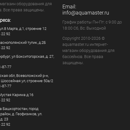
-магазин оборудования для
Email:
в. Все права защищены.
info@aquamaster.ru
реса:
График работы Пн-Пт: с 9:00 до
18:00 Сб, Вс: Выходной
ул.8 Марта, д.1, строение 12
4 22 92
Copyright 2010-2026 ©
раснополянский тупик, д.2Б
aquamaster.ru интернет-
4 22 92
магазин оборудования для
рбург, ул Бокситогорская, д. 27,
бассейнов. Все права
защищены.
1-87-77
ская обл, Всеволожский р-н,
, Шоссейная ул, строение 50а/2
1-87-77
. Мустая Карима д.16
4 22 92
а Башкортостан, город
айон, д. Геофизиков, ул.
д. 23
4 22 92