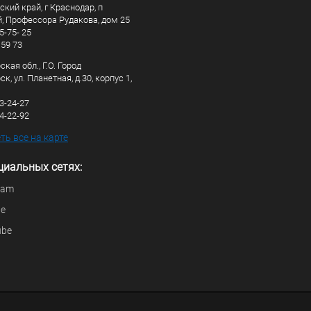
кий край, г Краснодар, п
, Профессора Рудакова, дом 25
5-75- 25
 59 73
кая обл., Г.О. Город
к, ул. Планетная, д.30, корпус 1,
83-24-27
44-22-92
ь все на карте
циальных сетях:
ram
be
ube