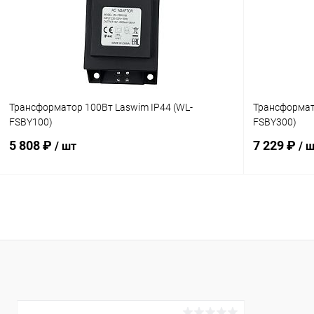
Трансформатор 100Вт Laswim IP44 (WL-
Трансформат
FSBY100)
FSBY300)
5 808 ₽
7 229 ₽
/ шт
/ 
В корзину
В избранное
В избранн
К сравнению
В наличии
К сравнен