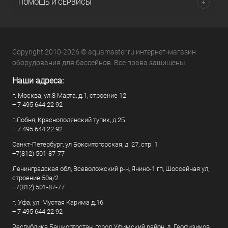
ПОМОЩЬ И СЕРВИСЫ
Copyright 2010-2026 © aquamaster.ru интернет-магазин
оборудования для бассейнов. Все права защищены.
Наши адреса:
г. Москва, ул.8 Марта, д.1, строение 12
+ 7 495 644 22 92
г.Лобня, Краснополянский тупик, д.2Б
+ 7 495 644 22 92
Санкт-Петербург, ул Бокситогорская, д. 27, стр. 1
+7(812) 501-87-77
Ленинградская обл, Всеволожский р-н, Янино-1 гп, Шоссейная ул,
строение 50а/2
+7(812) 501-87-77
г. Уфа, ул. Мустая Карима д.16
+ 7 495 644 22 92
Республика Башкортостан, город Уфимский район, д. Геофизиков,