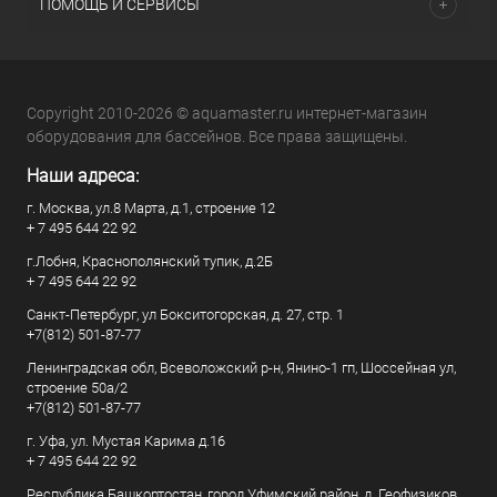
ПОМОЩЬ И СЕРВИСЫ
Copyright 2010-2026 © aquamaster.ru интернет-магазин
оборудования для бассейнов. Все права защищены.
Наши адреса:
г. Москва, ул.8 Марта, д.1, строение 12
+ 7 495 644 22 92
г.Лобня, Краснополянский тупик, д.2Б
+ 7 495 644 22 92
Санкт-Петербург, ул Бокситогорская, д. 27, стр. 1
+7(812) 501-87-77
Ленинградская обл, Всеволожский р-н, Янино-1 гп, Шоссейная ул,
строение 50а/2
+7(812) 501-87-77
г. Уфа, ул. Мустая Карима д.16
+ 7 495 644 22 92
Республика Башкортостан, город Уфимский район, д. Геофизиков,