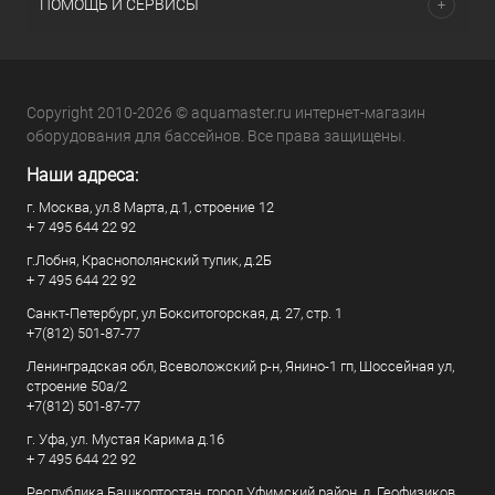
ПОМОЩЬ И СЕРВИСЫ
Copyright 2010-2026 © aquamaster.ru интернет-магазин
оборудования для бассейнов. Все права защищены.
Наши адреса:
г. Москва, ул.8 Марта, д.1, строение 12
+ 7 495 644 22 92
г.Лобня, Краснополянский тупик, д.2Б
+ 7 495 644 22 92
Санкт-Петербург, ул Бокситогорская, д. 27, стр. 1
+7(812) 501-87-77
Ленинградская обл, Всеволожский р-н, Янино-1 гп, Шоссейная ул,
строение 50а/2
+7(812) 501-87-77
г. Уфа, ул. Мустая Карима д.16
+ 7 495 644 22 92
Республика Башкортостан, город Уфимский район, д. Геофизиков,