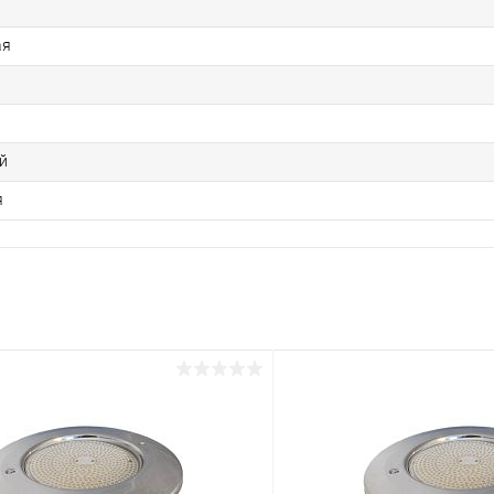
ая
й
я