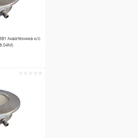
Вт Акватехника н/с
16.04M)
ину
Под заказ