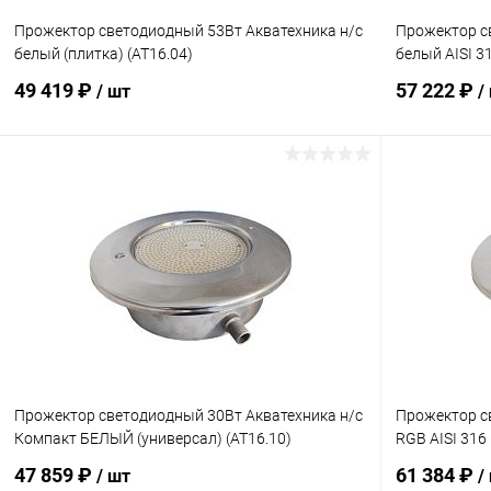
Прожектор cветодиодный 53Вт Акватехника н/с
Прожектор c
белый (плитка) (AT16.04)
белый AISI 3
49 419 ₽
57 222 ₽
/ шт
/
В корзину
В избранное
В избранн
К сравнению
Под заказ
К сравнен
Прожектор cветодиодный 30Вт Акватехника н/с
Прожектор c
Компакт БЕЛЫЙ (универсал) (AT16.10)
RGB AISI 316
47 859 ₽
61 384 ₽
/ шт
/