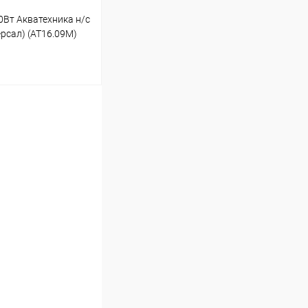
Вт Акватехника н/с
ерсал) (AT16.09M)
ину
Под заказ