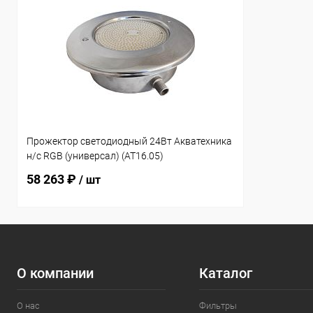
Прожектор cветодиодный 24Вт Акватехника
н/с RGB (универсал) (AT16.05)
58 263 ₽
/ шт
О компании
Каталог
О нас
Фильтры