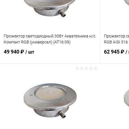
Прожектор cветодиодный 30Вт Акватехника н/с
Прожектор c
Компакт RGB (универсал) (AT16.09)
RGB AISI 316
49 940 ₽
62 945 ₽
/ шт
/
В корзину
В избранное
В избранн
К сравнению
Под заказ
К сравнен