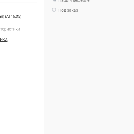
Нашли дешевле
Под заказ
л) (AT16.05)
ктеристики
НИКА