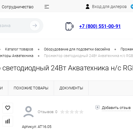
Вход для дилеров
Сотрудничество
+7 (800) 551-00-91
•
•
•
Каталог товаров
Оборудование для подсветки бассейна
Прожек
•
кторы Акватехника
Прожектор cветодиодный 24Вт Акватехника н/с RGB 
cветодиодный 24Вт Акватехника н/с RGB
КИ
ПОХОЖИЕ ТОВАРЫ
ДОКУМЕНТЫ
Добавить отзыв
Отзывов: 0
Артикул:
AT16.05