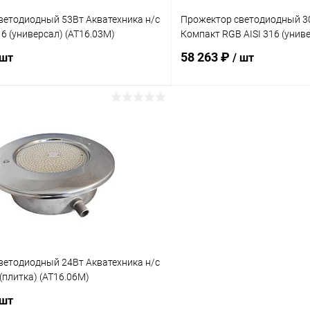
ветодиодный 53Вт Акватехника н/с
Прожектор cветодиодный 30
16 (универсал) (AT16.03M)
Компакт RGB AISI 316 (унив
58 263 ₽
 шт
/ шт
В корзину
В корз
ое
В избранное
ию
Под заказ
К сравнению
ветодиодный 24Вт Акватехника н/с
 (плитка) (AT16.06M)
 шт