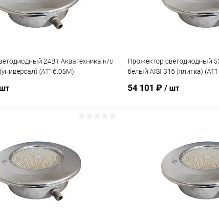
ветодиодный 24Вт Акватехника н/с
Прожектор cветодиодный 53
 (универсал) (AT16.05M)
белый AISI 316 (плитка) (AT
54 101 ₽
 шт
/ шт
В корзину
В корз
ое
В избранное
ию
Под заказ
К сравнению