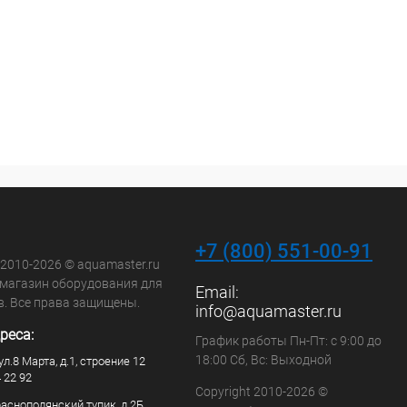
+7 (800) 551-00-91
 2010-2026 © aquamaster.ru
-магазин оборудования для
Email:
в. Все права защищены.
info@aquamaster.ru
реса:
График работы Пн-Пт: с 9:00 до
18:00 Сб, Вс: Выходной
ул.8 Марта, д.1, строение 12
4 22 92
Copyright 2010-2026 ©
раснополянский тупик, д.2Б