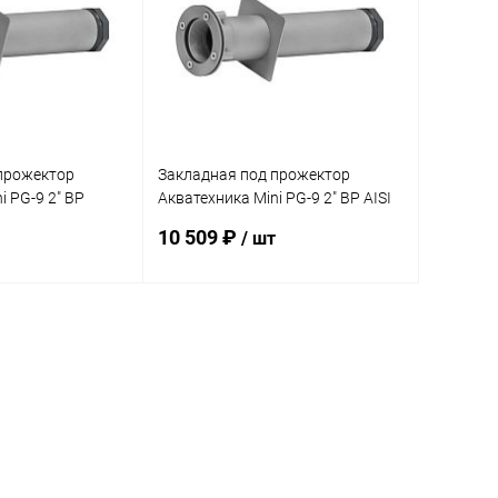
прожектор
Закладная под прожектор
i PG-9 2" ВР
Акватехника Mini PG-9 2" ВР AISI
16.08)
316 (универсал) (AT16.08M)
10 509 ₽
/ шт
корзину
В корзину
В избранное
Под заказ
К сравнению
Под заказ