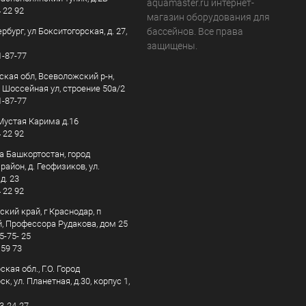
aquamaster.ru интернет-
4 22 92
магазин оборудования для
рбург, ул Бокситогорская, д. 27,
бассейнов. Все права
защищены.
1-87-77
ская обл, Всеволожский р-н,
, Шоссейная ул, строение 50а/2
1-87-77
. Мустая Карима д.16
4 22 92
а Башкортостан, город
айон, д. Геофизиков, ул.
д. 23
4 22 92
кий край, г Краснодар, п
, Профессора Рудакова, дом 25
5-75- 25
 59 73
кая обл., Г.О. Город
к, ул. Планетная, д.30, корпус 1,
83-24-27