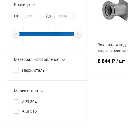
Розница
От
До
Закладная под 
Акватехника Min
(универсал) (AT
Материал изготовления
8 844 ₽
/ шт
Нерж. сталь
В 
Марка стали
В избранное
AISI 304
К сравнению
AISI 316