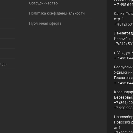
Сотрудничество
+ 7 495 64
Политика конфиденциальности
Санкт-Пете
стр. 1
Публичная оферта
+7(812) 50
Ленинград
Янино-1 гп
+7(812) 50
г. Уфа, ул
+ 7 495 64
воды
Республик
Уфимский р
Геологов, з
+ 7 495 64
Краснодарс
Березовый
+7 (861) 20
+7 928 223
Новосибирс
Новосибирс
эт.1.
+7 (383) 3