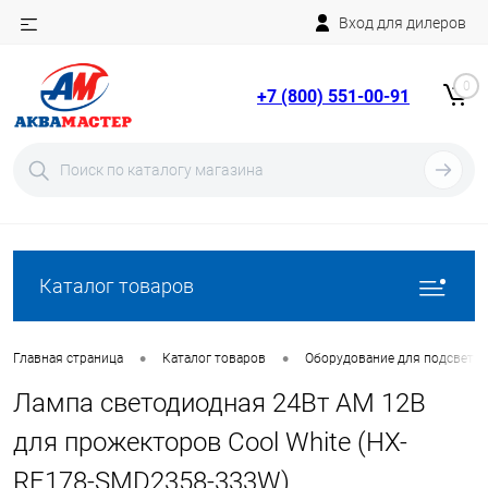
Вход для дилеров
Telegram
Rutube
0
+7 (800) 551-00-91
YouTube
Вход
Регистрация
Каталог товаров
•
•
Главная страница
Каталог товаров
Оборудование для подсветки
Лампа светодиодная 24Вт AM 12В
для прожекторов Cool White (HX-
RF178-SMD2358-333W)