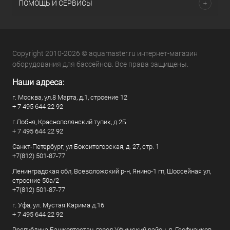
ПОМОЩЬ И СЕРВИСЫ
Copyright 2010-2026 © aquamaster.ru интернет-магазин
оборудования для бассейнов. Все права защищены.
Наши адреса:
г. Москва, ул.8 Марта, д.1, строение 12
+ 7 495 644 22 92
г.Лобня, Краснополянский тупик, д.2Б
+ 7 495 644 22 92
Санкт-Петербург, ул Бокситогорская, д. 27, стр. 1
+7(812) 501-87-77
Ленинградская обл, Всеволожский р-н, Янино-1 гп, Шоссейная ул,
строение 50а/2
+7(812) 501-87-77
г. Уфа, ул. Мустая Карима д.16
+ 7 495 644 22 92
Республика Башкортостан, город Уфимский район, д. Геофизиков,