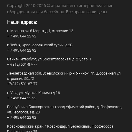
Copyright 2010-2026 © aquamaster.ru интернет-магазин
оборудования для бассейнов. Все права защищены.
Наши адреса:
г. Москва, ул.8 Марта, д.1, строение 12
+ 7 495 644 22 92
г.Лобня, Краснополянский тупик, д.2Б
+ 7 495 644 22 92
Санкт-Петербург, ул Бокситогорская, д. 27, стр. 1
+7(812) 501-87-77
Ленинградская обл, Всеволожский р-н, Янино-1 гп, Шоссейная ул,
строение 50а/2
+7(812) 501-87-77
г. Уфа, ул. Мустая Карима д.16
+ 7 495 644 22 92
Республика Башкортостан, город Уфимский район, д. Геофизиков,
ул. Геологов, зд. 23
+ 7 495 644 22 92
Краснодарский край, г Краснодар, п Березовый, Профессора
Рудакова, дом 25