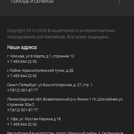
ПОМОЩЬ И СЕРВИСЫ
Copyright 2010-2026 © aquamaster.ru интернет-магазин
оборудования для бассейнов. Все права защищены.
Наши адреса:
г. Москва, ул.8 Марта, д.1, строение 12
+ 7 495 644 22 92
г.Лобня, Краснополянский тупик, д.2Б
+ 7 495 644 22 92
Санкт-Петербург, ул Бокситогорская, д. 27, стр. 1
+7(812) 501-87-77
Ленинградская обл, Всеволожский р-н, Янино-1 гп, Шоссейная ул,
строение 50а/2
+7(812) 501-87-77
г. Уфа, ул. Мустая Карима д.16
+ 7 495 644 22 92
Республика Башкортостан, город Уфимский район, д. Геофизиков,