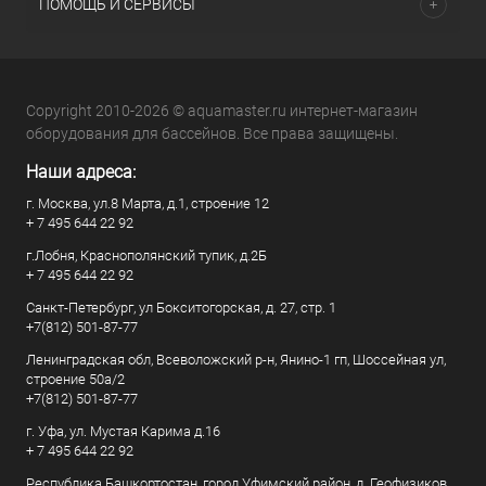
ПОМОЩЬ И СЕРВИСЫ
Copyright 2010-2026 © aquamaster.ru интернет-магазин
оборудования для бассейнов. Все права защищены.
Наши адреса:
г. Москва, ул.8 Марта, д.1, строение 12
+ 7 495 644 22 92
г.Лобня, Краснополянский тупик, д.2Б
+ 7 495 644 22 92
Санкт-Петербург, ул Бокситогорская, д. 27, стр. 1
+7(812) 501-87-77
Ленинградская обл, Всеволожский р-н, Янино-1 гп, Шоссейная ул,
строение 50а/2
+7(812) 501-87-77
г. Уфа, ул. Мустая Карима д.16
+ 7 495 644 22 92
Республика Башкортостан, город Уфимский район, д. Геофизиков,