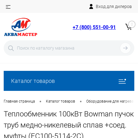
Вход для дилеров
Telegram
Rutube
0
+7 (800) 551-00-91
YouTube
Вход
Регистрация
Каталог товаров
•
•
Главная страница
Каталог товаров
Оборудование для нагрева в
Теплообменник 100кВт Bowman пучок
труб медно-никелевый сплав +соед.
муфты (FC100-5114-2C)