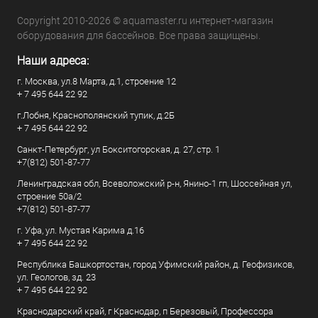
Copyright 2010-2026 © aquamaster.ru интернет-магазин
оборудования для бассейнов. Все права защищены.
Наши адреса:
г. Москва, ул.8 Марта, д.1, строение 12
+ 7 495 644 22 92
г.Лобня, Краснополянский тупик, д.2Б
+ 7 495 644 22 92
Санкт-Петербург, ул Бокситогорская, д. 27, стр. 1
+7(812) 501-87-77
Ленинградская обл, Всеволожский р-н, Янино-1 гп, Шоссейная ул,
строение 50а/2
+7(812) 501-87-77
г. Уфа, ул. Мустая Карима д.16
+ 7 495 644 22 92
Республика Башкортостан, город Уфимский район, д. Геофизиков,
ул. Геологов, зд. 23
+ 7 495 644 22 92
Краснодарский край, г Краснодар, п Березовый, Профессора