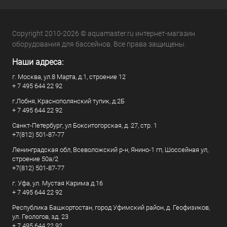
Copyright 2010-2026 © aquamaster.ru интернет-магазин
оборудования для бассейнов. Все права защищены.
Наши адреса:
г. Москва, ул.8 Марта, д.1, строение 12
+ 7 495 644 22 92
г.Лобня, Краснополянский тупик, д.2Б
+ 7 495 644 22 92
Санкт-Петербург, ул Бокситогорская, д. 27, стр. 1
+7(812) 501-87-77
Ленинградская обл, Всеволожский р-н, Янино-1 гп, Шоссейная ул,
строение 50а/2
+7(812) 501-87-77
г. Уфа, ул. Мустая Карима д.16
+ 7 495 644 22 92
Республика Башкортостан, город Уфимский район, д. Геофизиков,
ул. Геологов, зд. 23
+ 7 495 644 22 92