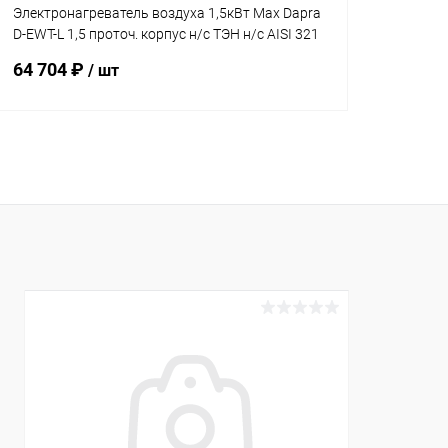
Электронагреватель воздуха 1,5кВт Max Dapra
D-EWT-L 1,5 проточ. корпус н/с ТЭН н/с AISI 321
(100201)
64 704 ₽
/ шт
В корзину
В избранное
К сравнению
В наличии