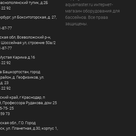
раснополянский тупик, д.2Б
aquamaster.ru интернет-
4 22 92
магазин оборудования для
рбург, ул Бокситогорская, д. 27,
бассейнов. Все права
защищены.
1-87-77
ская обл, Всеволожский р-н,
, Шоссейная ул, строение 50а/2
1-87-77
. Мустая Карима д.16
4 22 92
а Башкортостан, город
айон, д. Геофизиков, ул.
д. 23
4 22 92
кий край, г Краснодар, п
, Профессора Рудакова, дом 25
5-75- 25
 59 73
кая обл., Г.О. Город
к, ул. Планетная, д.30, корпус 1,