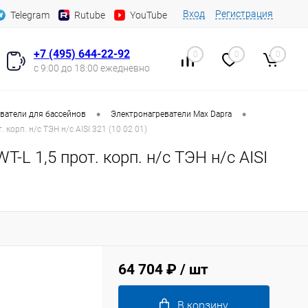
Вход
Регистрация
Telegram
Rutube
YouTube
+7 (495) 644-22-92
0
0
0
с 9:00 до 18:00 ежедневно
•
•
ватели для бассейнов
Электронагреватели Max Dapra
 корп. н/с ТЭН н/с AISI 321 (10 02 01)
-L 1,5 прот. корп. н/с ТЭН н/с AISI
64 704 ₽
/ шт
В корзину