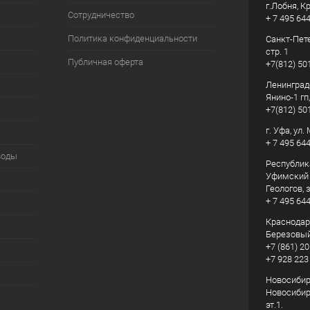
г.Лобня, К
Сотрудничество
+ 7 495 64
Политика конфиденциальности
Санкт-Пете
стр. 1
Публичная оферта
+7(812) 50
Ленинград
Янино-1 гп
+7(812) 50
г. Уфа, ул
+ 7 495 64
воды
Республик
Уфимский р
Геологов, з
+ 7 495 64
Краснодарс
Березовый
+7 (861) 20
+7 928 223
Новосибирс
Новосибирс
эт.1.