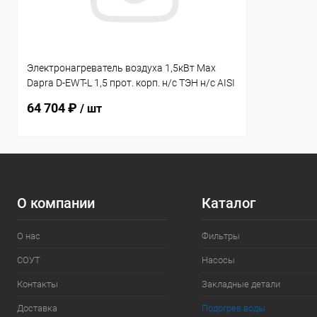
Электронагреватель воздуха 1,5кВт Max
Dapra D-EWT-L 1,5 прот. корп. н/с ТЭН н/с AISI
321 (10 02 01)
64 704 ₽
/ шт
О компании
Каталог
О нас
Фильтры
СОУТ
Насосы
Контакты
Закладные детали
Доставка
Подогрев воды