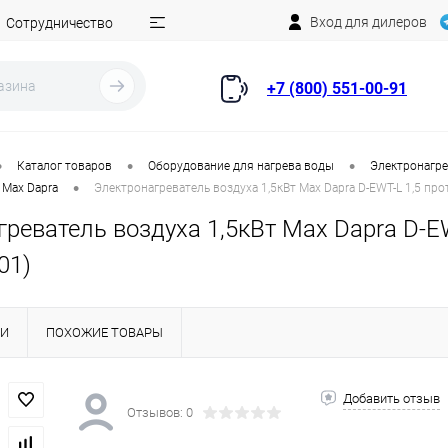
Вход для дилеров
Сотрудничество
+7 (800) 551-00-91
•
•
•
Каталог товаров
Оборудование для нагрева воды
Электронагре
•
 Max Dapra
Электронагреватель воздуха 1,5кВт Max Dapra D-EWT-L 1,5 прот.
реватель воздуха 1,5кВт Max Dapra D-EWT
01)
КИ
ПОХОЖИЕ ТОВАРЫ
Добавить отзыв
Отзывов: 0