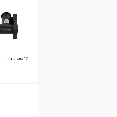
ину
Под заказ
онагревателя 12-
ину
Под заказ