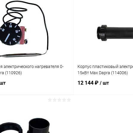
В корзину
В корз
ое
В избранное
ию
Под заказ
К сравнению
я электрического нагревателя 0-
Корпус пластиковый электр
ra (110926)
15кВт Max Dapra (114006)
12 144 ₽
 шт
/ шт
В корзину
В корз
ое
В избранное
ию
В наличии
К сравнению