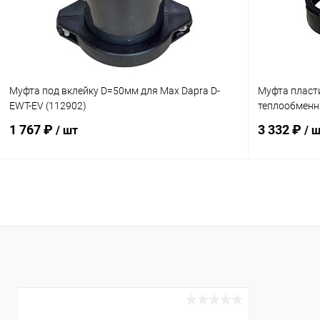
Муфта под вклейку D=50мм для Max Dapra D-
Муфта пласт
EWT-EV (112902)
теплообменн
1 767 ₽
3 332 ₽
/ шт
/ 
В корзину
В избранное
В избранн
К сравнению
В наличии
К сравнен