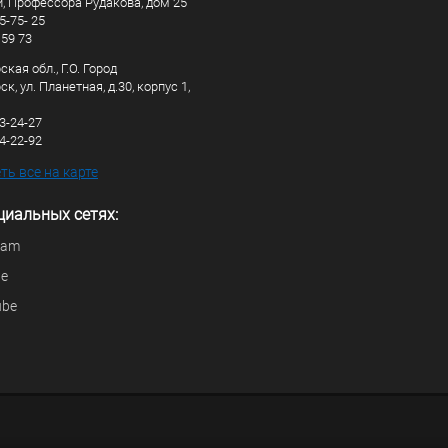
, Профессора Рудакова, дом 25
5-75- 25
 59 73
кая обл., Г.О. Город
к, ул. Планетная, д.30, корпус 1,
83-24-27
44-22-92
ь все на карте
циальных сетях:
ram
be
ube