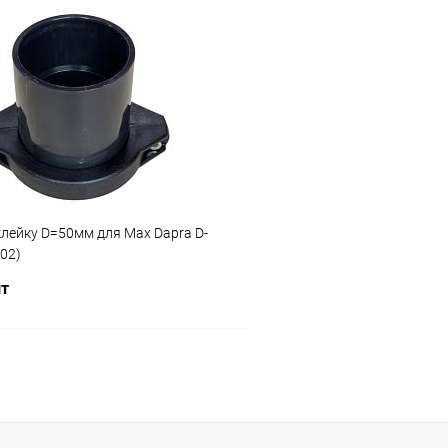
В корзину
В корз
ое
В избранное
ию
В наличии
К сравнению
лейку D=50мм для Max Dapra D-
02)
шт
В корзину
ое