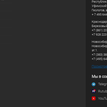
Республик
Уфимский р
Геологов, з
+ 7 495 64
Краснодарс
Березовый
+7 (861) 20
+7 928 223
Новосибирс
Новосибирс
эт.1.
+7 (383) 3
+7 (495) 6
Посмотрет
Мы в со
Teleg
Rutu
YouT