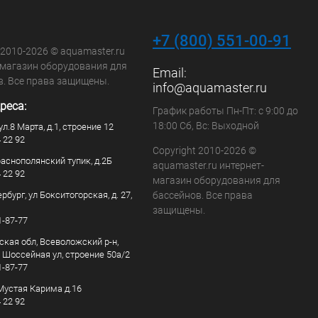
+7 (800) 551-00-91
 2010-2026 © aquamaster.ru
-магазин оборудования для
Email:
в. Все права защищены.
info@aquamaster.ru
реса:
График работы Пн-Пт: с 9:00 до
18:00 Сб, Вс: Выходной
ул.8 Марта, д.1, строение 12
4 22 92
Copyright 2010-2026 ©
раснополянский тупик, д.2Б
aquamaster.ru интернет-
4 22 92
магазин оборудования для
рбург, ул Бокситогорская, д. 27,
бассейнов. Все права
защищены.
1-87-77
ская обл, Всеволожский р-н,
, Шоссейная ул, строение 50а/2
1-87-77
. Мустая Карима д.16
4 22 92