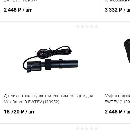
EWT-EV (11 09 59)
теплообменни
2 448 ₽
3 332 ₽
/ шт
/ 
В корзину
В избранное
В избранн
К сравнению
Под заказ
К сравнен
Датчик потока с уплотнительным кольцом для
Муфта под вк
Max Dapra D-EWT-EV (110952)
EWT-EV (1109
18 720 ₽
2 448 ₽
/ шт
/ 