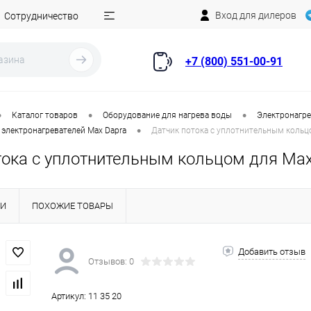
Вход для дилеров
Сотрудничество
+7 (800) 551-00-91
•
•
•
Каталог товаров
Оборудование для нагрева воды
Электронагре
•
электронагревателей Max Dapra
Датчик потока с уплотнительным кольцо
тока с уплотнительным кольцом для Max 
КИ
ПОХОЖИЕ ТОВАРЫ
Добавить отзыв
Отзывов: 0
Артикул:
11 35 20