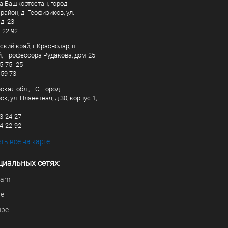
а Башкортостан, город
айон, д. Геофизиков, ул.
д. 23
4 22 92
кий край, г Краснодар, п
, Профессора Рудакова, дом 25
5-75- 25
 59 73
кая обл., Г.О. Город
к, ул. Планетная, д.30, корпус 1,
83-24-27
44-22-92
ь все на карте
циальных сетях:
ram
be
ube