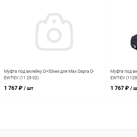
В корзину
В избранное
В избранн
К сравнению
В наличии
К сравнен
Муфта под вклейку D=50мм для Max Dapra D-
Муфта под вк
EWT-EV (11 29 02)
EWT-EV (1129
1 767 ₽
1 767 ₽
/ шт
/ 
В корзину
В избранное
В избранн