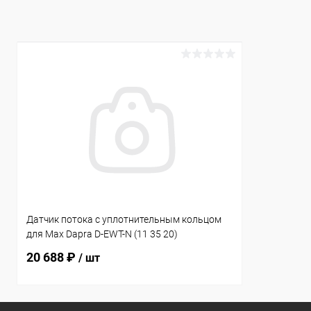
К сравнению
Под заказ
К сравнен
Датчик потока с уплотнительным кольцом
для Max Dapra D-EWT-N (11 35 20)
20 688 ₽
/ шт