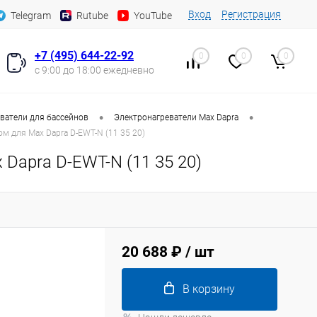
Вход
Регистрация
Telegram
Rutube
YouTube
+7 (495) 644-22-92
0
0
0
с 9:00 до 18:00 ежедневно
•
•
ватели для бассейнов
Электронагреватели Max Dapra
м для Max Dapra D-EWT-N (11 35 20)
Dapra D-EWT-N (11 35 20)
20 688 ₽
/ шт
В корзину