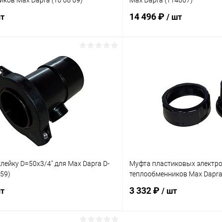
ков Max Dapra (10 08 09)
Max Dapra (114007)
14 496 ₽
шт
/ шт
В корзину
В корз
ое
В избранное
ию
Под заказ
К сравнению
лейку D=50х3/4" для Max Dapra D-
Муфта пластиковых электро
59)
теплообменников Max Dapra
3 332 ₽
шт
/ шт