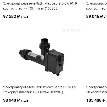
Электронагреватель 9кВт Max Dapra D-EWT-N 9
Электронагре
корпус пластик ТЭН титан (100283)
корпус пласт
97 582 ₽
89 046 ₽
/ шт
/
В корзину
В избранное
В избранн
К сравнению
Под заказ
К сравнен
Электронагреватель 12кВт Max Dapra D-EWT-N
Электронагр
12 корпус пластик ТЭН титан (100284)
18 корпус пл
98 940 ₽
105 408 ₽
/ шт