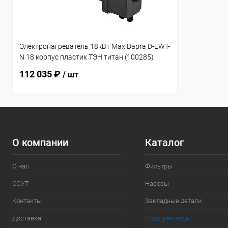
Электронагреватель 18кВт Max Dapra D-EWT-
N 18 корпус пластик ТЭН титан (100285)
112 035 ₽
/ шт
О компании
Каталог
О нас
Фильтры
СОУТ
Насосы
Контакты
Закладные детали
Доставка
Подогрев воды