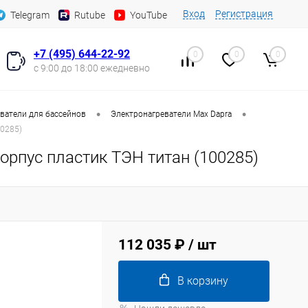
Вход
Регистрация
Telegram
Rutube
YouTube
+7 (495) 644-22-92
0
0
0
с 9:00 до 18:00 ежедневно
•
•
ватели для бассейнов
Электронагреватели Max Dapra
00285)
орпус пластик ТЭН титан (100285)
112 035 ₽
/ шт
В корзину