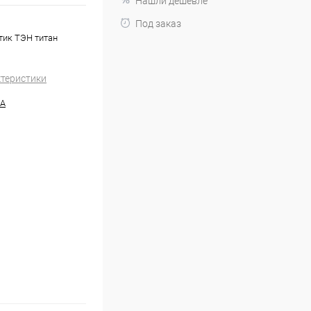
Нашли дешевле
Под заказ
тик ТЭН титан
ктеристики
RA