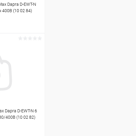
Max Dapra D-EWT-N
 400В (10 02 84)
ину
Под заказ
x Dapra D-EWT-N 6
0/400В (10 02 82)