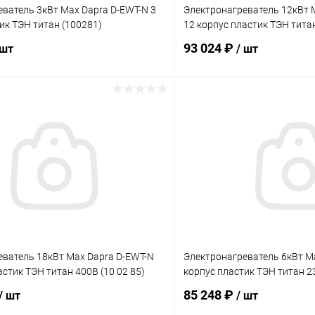
ватель 3кВт Max Dapra D-EWT-N 3
Электронагреватель 12кВт 
ик ТЭН титан (100281)
12 корпус пластик ТЭН титан
93 024 ₽
 шт
/ шт
В корзину
В корз
ое
В избранное
ию
Под заказ
К сравнению
еватель 18кВт Max Dapra D-EWT-N
Электронагреватель 6кВт Ma
астик ТЭН титан 400В (10 02 85)
корпус пластик ТЭН титан 23
85 248 ₽
/ шт
/ шт