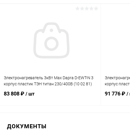
В корзину
В избранное
В избранн
К сравнению
Под заказ
К сравнен
Электронагреватель 3кВт Max Dapra D-EWT-N 3
Электронагре
корпус пластик ТЭН титан 230/400В (10 02 81)
корпус пласт
83 808 ₽
91 776 ₽
/ шт
/
В корзину
ДОКУМЕНТЫ