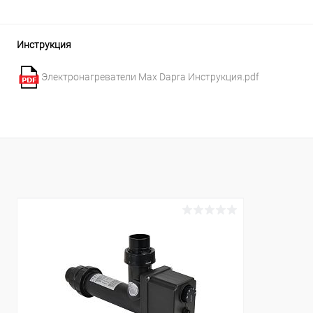
В избранное
В избранн
К сравнению
Под заказ
К сравнен
Инструкция
Электронагреватели Max Dapra Инструкция.pdf