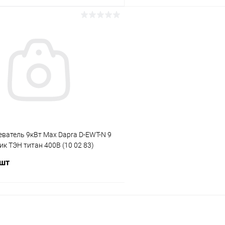
В корзину
В корз
ое
В избранное
ию
Под заказ
К сравнению
ватель 9кВт Max Dapra D-EWT-N 9
ик ТЭН титан 400В (10 02 83)
 шт
В корзину