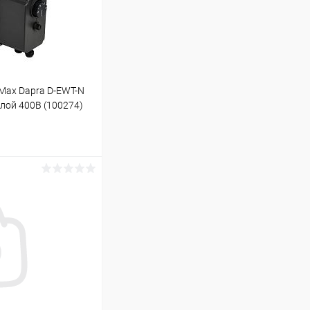
Max Dapra D-EWT-N
олой 400В (100274)
ину
Под заказ