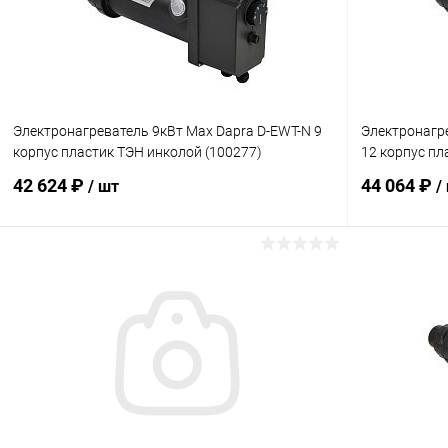
Электронагреватель 9кВт Max Dapra D-EWT-N 9
Электронагр
корпус пластик ТЭН инколой (100277)
12 корпус пл
42 624 ₽
44 064 ₽
/ шт
/
В корзину
В избранное
В избранн
К сравнению
В наличии
К сравнен