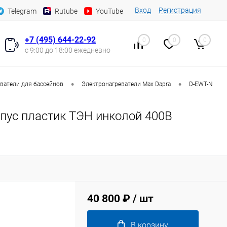
Вход
Регистрация
Telegram
Rutube
YouTube
+7 (495) 644-22-92
0
0
0
с 9:00 до 18:00 ежедневно
•
•
ватели для бассейнов
Электронагреватели Max Dapra
D-EWT-N
рпус пластик ТЭН инколой 400В
40 800 ₽
/ шт
В корзину