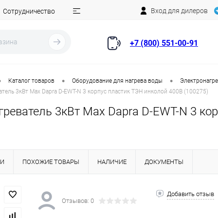
Вход для дилеров
Сотрудничество
+7 (800) 551-00-91
•
•
•
Каталог товаров
Оборудование для нагрева воды
Электронагре
тель 3кВт Max Dapra D-EWT-N 3 корпус пластик ТЭН инколой 400В (100275)
греватель 3кВт Max Dapra D-EWT-N 3 ко
КИ
ПОХОЖИЕ ТОВАРЫ
НАЛИЧИЕ
ДОКУМЕНТЫ
Добавить отзыв
Отзывов: 0