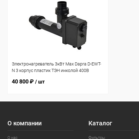
Электронагреватель 3кВт Max Dapra D-EWT-
N 3 корпус пластик ТЭН инколой 400В
(100275)
40 800 ₽
/ шт
О компании
Каталог
О нас
Фильтры