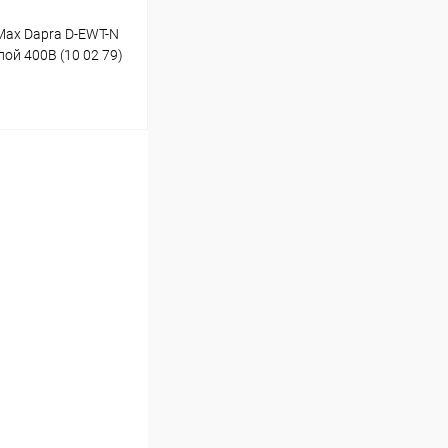
Max Dapra D-EWT-N
ой 400В (10 02 79)
ину
Под заказ