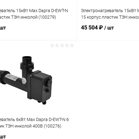
еватель 15кВт Max Dapra D-EWT-N
Электронагреватель 15кВт 
астик ТЭН инколой (100279)
15 корпус пластик ТЭН инкол
45 504 ₽
 шт
/ шт
В корзину
В корз
ое
В избранное
ию
В наличии
К сравнению
ватель 6кВт Max Dapra D-EWT-N 6
ик ТЭН инколой 400В (100276)
 шт