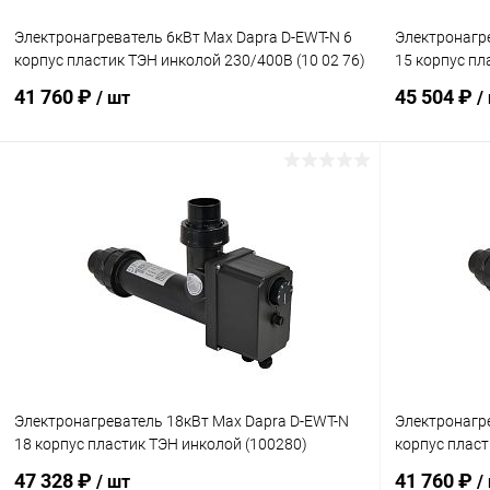
Электронагреватель 6кВт Max Dapra D-EWT-N 6
Электронагр
корпус пластик ТЭН инколой 230/400В (10 02 76)
15 корпус пл
41 760 ₽
45 504 ₽
/ шт
/
В корзину
В избранное
В избранн
К сравнению
В наличии
К сравнен
Электронагреватель 18кВт Max Dapra D-EWT-N
Электронагре
18 корпус пластик ТЭН инколой (100280)
корпус пласт
47 328 ₽
41 760 ₽
/ шт
/