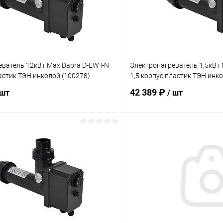
еватель 12кВт Max Dapra D-EWT-N
Электронагреватель 1,5кВт 
астик ТЭН инколой (100278)
1,5 корпус пластик ТЭН инк
42 389 ₽
 шт
/ шт
В корзину
В корз
ое
В избранное
ию
В наличии
К сравнению