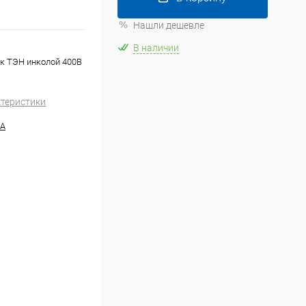
Нашли дешевле
В наличии
ик ТЭН инколой 400В
ктеристики
RA