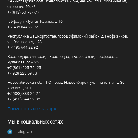
Ленинградская обл, Всеволожский р-н, Янино-1 гп, Шоссейная ул,
строение 50а/2
+7(812) 501-87-77
г. Уфа, ул. Мустая Карима д.16
+ 7 495 644 22 92
Республика Башкортостан, город Уфимский район, д. Геофизиков,
ул. Геологов, зд. 23
+ 7 495 644 22 92
Краснодарский край, г Краснодар, п Березовый, Профессора
Рудакова, дом 25
+7 (861) 205-75- 25
+7 928 223 59 73
Новосибирская обл., Г.О. Город Новосибирск, ул. Планетная, д.30,
корпус 1, эт.1.
+7 (383) 383-24-27
+7 (495) 644-22-92
Посмотреть все на карте
Мы в социальных сетях:
Telegram