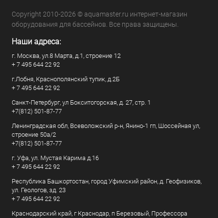
Copyright 2010-2026 © aquamaster.ru интернет-магазин
оборудования для бассейнов. Все права защищены.
Наши адреса:
г. Москва, ул.8 Марта, д.1, строение 12
+ 7 495 644 22 92
г.Лобня, Краснополянский тупик, д.2Б
+ 7 495 644 22 92
Санкт-Петербург, ул Бокситогорская, д. 27, стр. 1
+7(812) 501-87-77
Ленинградская обл, Всеволожский р-н, Янино-1 гп, Шоссейная ул,
строение 50а/2
+7(812) 501-87-77
г. Уфа, ул. Мустая Карима д.16
+ 7 495 644 22 92
Республика Башкортостан, город Уфимский район, д. Геофизиков,
ул. Геологов, зд. 23
+ 7 495 644 22 92
Краснодарский край, г Краснодар, п Березовый, Профессора