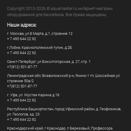
Copyright 2010-2026 © aquamaster.ru интернет-магазин
оборудования для бассейнов. Все права защищены.
Наши адреса:
г. Москва, ул.8 Марта, д.1, строение 12
+ 7 495 644 22 92
г.Лобня, Краснополянский тупик, д.2Б
+ 7 495 644 22 92
Санкт-Петербург, ул Бокситогорская, д. 27, стр. 1
+7(812) 501-87-77
Ленинградская обл, Всеволожский р-н, Янино-1 гп, Шоссейная ул,
строение 50а/2
+7(812) 501-87-77
г. Уфа, ул. Мустая Карима д.16
+ 7 495 644 22 92
Республика Башкортостан, город Уфимский район, д. Геофизиков,
ул. Геологов, зд. 23
+ 7 495 644 22 92
Краснодарский край, г Краснодар, п Березовый, Профессора