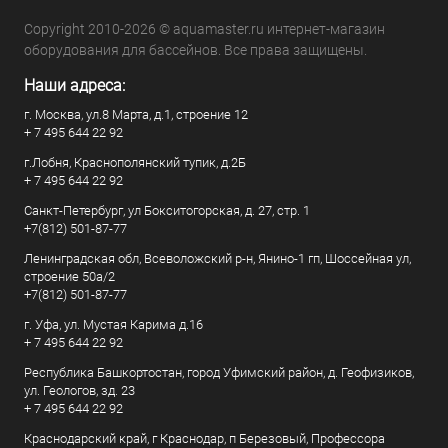
Copyright 2010-2026 © aquamaster.ru интернет-магазин
оборудования для бассейнов. Все права защищены.
Наши адреса:
г. Москва, ул.8 Марта, д.1, строение 12
+ 7 495 644 22 92
г.Лобня, Краснополянский тупик, д.2Б
+ 7 495 644 22 92
Санкт-Петербург, ул Бокситогорская, д. 27, стр. 1
+7(812) 501-87-77
Ленинградская обл, Всеволожский р-н, Янино-1 гп, Шоссейная ул,
строение 50а/2
+7(812) 501-87-77
г. Уфа, ул. Мустая Карима д.16
+ 7 495 644 22 92
Республика Башкортостан, город Уфимский район, д. Геофизиков,
ул. Геологов, зд. 23
+ 7 495 644 22 92
Краснодарский край, г Краснодар, п Березовый, Профессора