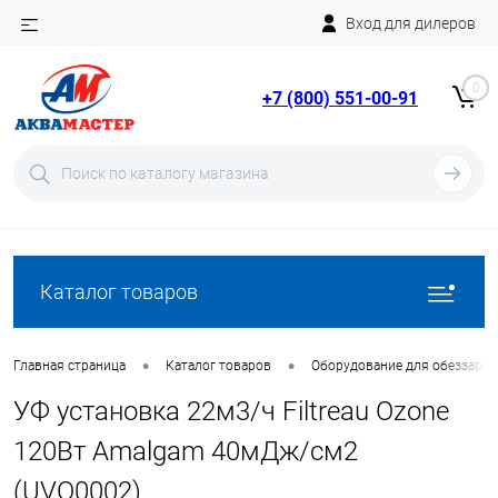
Вход для дилеров
Telegram
Rutube
0
+7 (800) 551-00-91
YouTube
Вход
Регистрация
Каталог товаров
•
•
Главная страница
Каталог товаров
Оборудование для обеззара
УФ установка 22м3/ч Filtreau Ozone
120Вт Amalgam 40мДж/см2
(UVO0002)