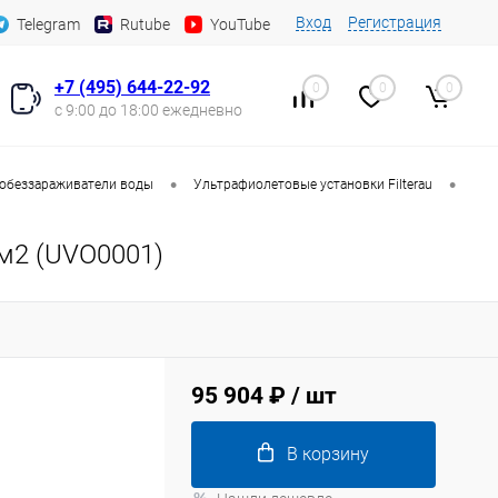
Вход
Регистрация
Telegram
Rutube
YouTube
+7 (495) 644-22-92
0
0
0
с 9:00 до 18:00 ежедневно
•
•
обеззараживатели воды
Ультрафиолетовые установки Filterau
см2 (UVO0001)
95 904 ₽
/ шт
В корзину