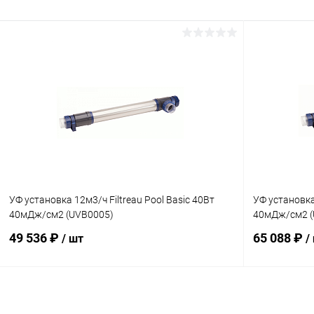
В корзину
В избранное
В избранн
К сравнению
В наличии
К сравнен
УФ установка 12м3/ч Filtreau Pool Basic 40Вт
УФ установка 
40мДж/см2 (UVB0005)
40мДж/см2 (
49 536 ₽
65 088 ₽
/ шт
/
В корзину