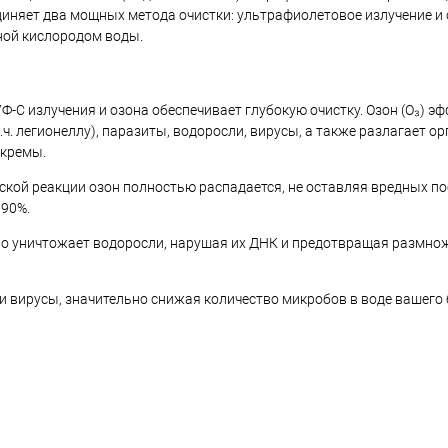
диняет два мощных метода очистки: ультрафиолетовое излучение и 
ной кислородом воды.
С излучения и озона обеспечивает глубокую очистку. Озон (O₃) э
.ч. легионеллу), паразиты, водоросли, вирусы, а также разлагает о
 кремы.
ской реакции озон полностью распадается, не оставляя вредных п
 90%.
о уничтожает водоросли, нарушая их ДНК и предотвращая размнож
 и вирусы, значительно снижая количество микробов в воде вашего