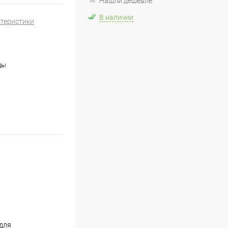
Нашли дешевле
В наличии
ктеристики
ды
 для