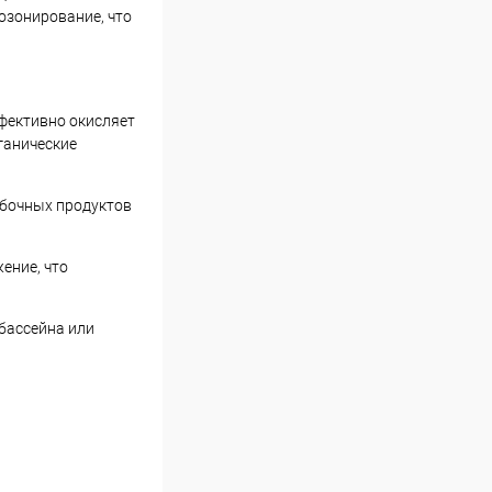
озонирование, что
ффективно окисляет
рганические
обочных продуктов
ение, что
 бассейна или