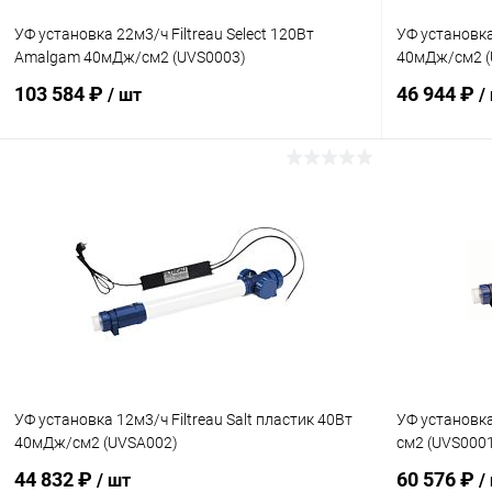
УФ установка 22м3/ч Filtreau Select 120Вт
УФ установка
Amalgam 40мДж/см2 (UVS0003)
40мДж/см2 (
103 584 ₽
46 944 ₽
/ шт
/
В корзину
В избранное
В избранн
К сравнению
В наличии
К сравнен
УФ установка 12м3/ч Filtreau Salt пластик 40Вт
УФ установка
40мДж/см2 (UVSA002)
см2 (UVS000
44 832 ₽
60 576 ₽
/ шт
/