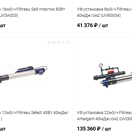
 16м3/ч Filtreau Salt пластик 80Вт
УФ установка 8м3/ч Filtreau 
UVSA003)
40мДж/см2 (UVB0004)
41 376 ₽
 шт
/ шт
В корзину
В корз
ое
В избранное
ию
В наличии
К сравнению
 12м3/ч Filtreau Select 40Вт 40мДж/
УФ установка 22м3/ч Filtrea
1)
Amalgam 40мДж/см2 (UVO0
135 360 ₽
 шт
/ шт