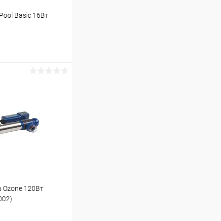
Pool Basic 16Вт
ину
В наличии
u Ozone 120Вт
002)