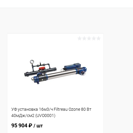
В избранное
В избранн
К сравнению
В наличии
К сравнен
УФ установка 16м3/ч Filtreau Ozone 80 Вт
40мДж/см2 (UVO0001)
95 904 ₽
/ шт