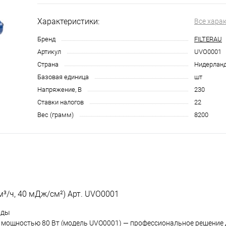
Характеристики:
Все хара
Бренд
FILTERAU
Артикул
UVO0001
Страна
Нидерлан
Базовая единица
шт
Напряжение, В
230
Ставки налогов
22
Вес (грамм)
8200
 м³/ч, 40 мДж/см²) Арт. UVO0001
оды
e мощностью 80 Вт (модель UVO0001) — профессиональное решение