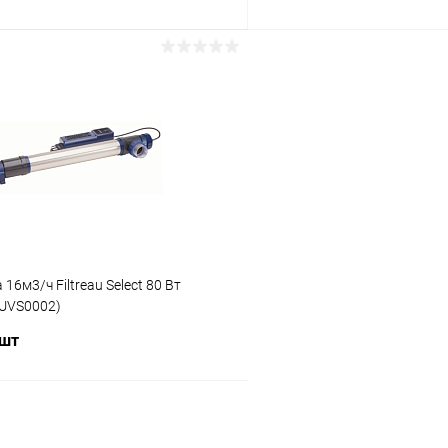
В корзину
В корз
ое
В избранное
ию
В наличии
К сравнению
16м3/ч Filtreau Select 80 Вт
UVS0002)
 шт
В корзину